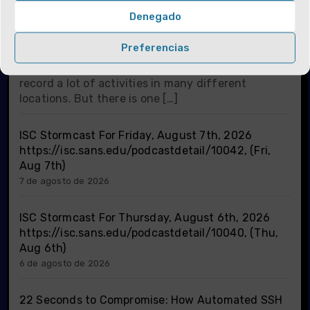
Denegado
Linux Shell Forensic: Let?s Dive Into Atuin!, (Fri,
Aug 7th)
Preferencias
7 de agosto de 2026
UNIX systems (including Linux) are well-known to
record a lot of activities in many different
locations. But there is one […]
ISC Stormcast For Friday, August 7th, 2026
https://isc.sans.edu/podcastdetail/10042, (Fri,
Aug 7th)
7 de agosto de 2026
ISC Stormcast For Thursday, August 6th, 2026
https://isc.sans.edu/podcastdetail/10040, (Thu,
Aug 6th)
6 de agosto de 2026
22 Seconds to Compromise: How Automated SSH