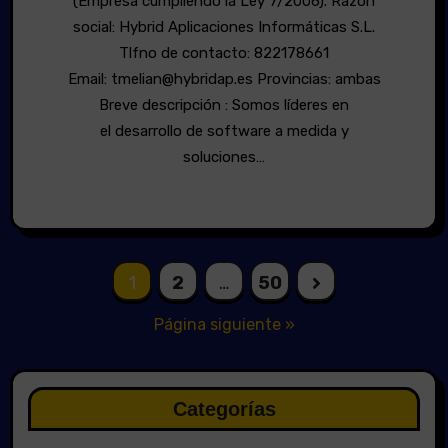
(Empresa cumpliendo la Ley 7/2006). Razón
social: Hybrid Aplicaciones Informáticas S.L.
Tlfno de contacto: 822178661
Email: tmelian@hybridap.es Provincias: ambas
Breve descripción : Somos líderes en
el desarrollo de software a medida y
soluciones…
Paginación
1
2
…
50
de
Página siguiente »
entradas
Categorías