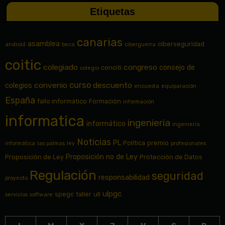
Etiquetas
canarias
asamblea
ciberseguridad
android
beca
ciberguerra
coitic
colegiado
congreso
consejo de
conciti
colegio
curso
convenio
descuento
colegios
encuesta
equiparación
España
fallo informático
Formación
información
informatica
ingeniería
informático
ingeniería
Noticias
PL
Política
premio
informática
las palmas
ley
profesionales
Proposición no de Ley
Proposición de Ley
Protección de Datos
Regulación
seguridad
responsabilidad
proyecto
ulpgc
spegc
taller
ull
servicios
software