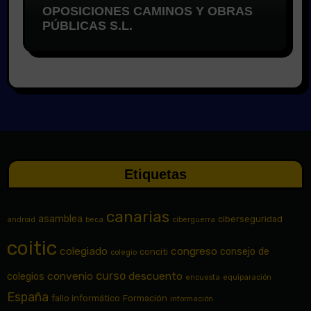
OPOSICIONES CAMINOS Y OBRAS
PÚBLICAS S.L.
Etiquetas
canarias
asamblea
ciberseguridad
android
beca
ciberguerra
coitic
colegiado
congreso
consejo de
conciti
colegio
curso
convenio
descuento
colegios
encuesta
equiparación
España
fallo informático
Formación
información