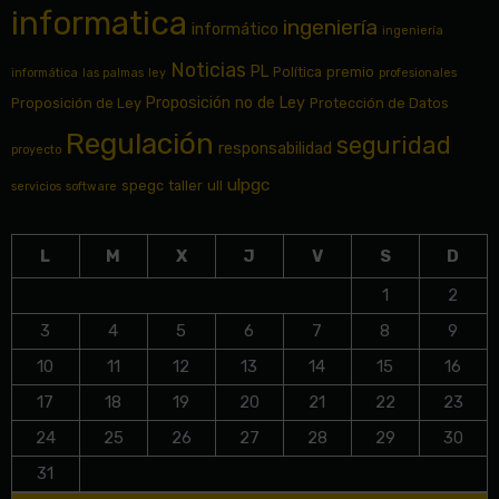
informatica
ingeniería
informático
ingeniería
Noticias
PL
Política
premio
informática
las palmas
ley
profesionales
Proposición no de Ley
Proposición de Ley
Protección de Datos
Regulación
seguridad
responsabilidad
proyecto
ulpgc
spegc
taller
ull
servicios
software
L
M
X
J
V
S
D
1
2
3
4
5
6
7
8
9
10
11
12
13
14
15
16
17
18
19
20
21
22
23
24
25
26
27
28
29
30
31