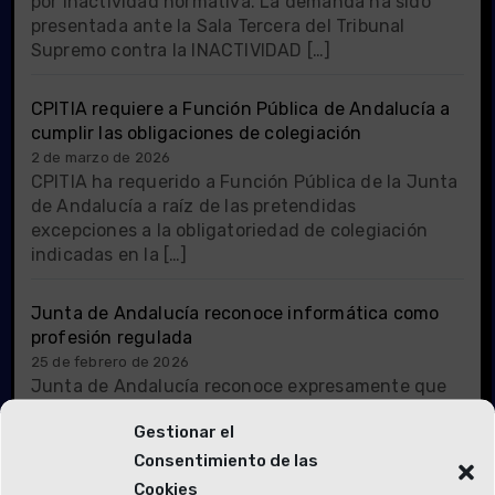
por inactividad normativa. La demanda ha sido
presentada ante la Sala Tercera del Tribunal
Supremo contra la INACTIVIDAD […]
CPITIA requiere a Función Pública de Andalucía a
cumplir las obligaciones de colegiación
2 de marzo de 2026
CPITIA ha requerido a Función Pública de la Junta
de Andalucía a raíz de las pretendidas
excepciones a la obligatoriedad de colegiación
indicadas en la […]
Junta de Andalucía reconoce informática como
profesión regulada
25 de febrero de 2026
Junta de Andalucía reconoce expresamente que
la profesión de ingeniería técnica informática es
Gestionar el
una profesión regulada en el ámbito de la
Comunidad Autónoma de Andalucía, […]
Consentimiento de las
Cookies