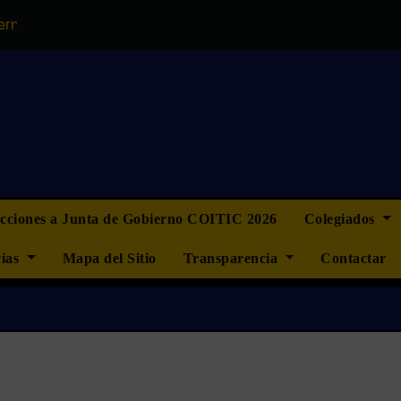
OITIC
“La ingeniería informática no quiere ser más que 
ecciones a Junta de Gobierno COITIC 2026
Colegiados
cias
Mapa del Sitio
Transparencia
Contactar