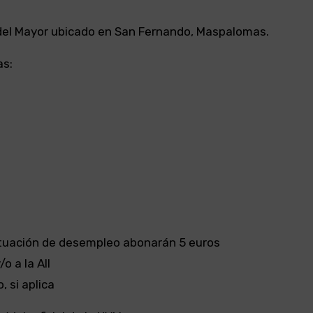
o del Mayor ubicado en San Fernando, Maspalomas.
as:
ituación de desempleo abonarán 5 euros
o a la AII
 si aplica