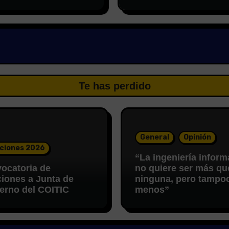
Te has perdido
General
Opinión
ciones 2026
“La ingeniería inform
ocatoria de
no quiere ser más qu
ciones a Junta de
ninguna, pero tampo
erno del COITIC
menos”