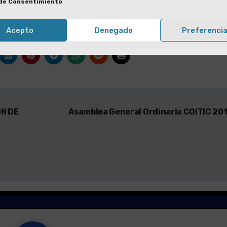
de Consentimiento
s/
triptico_curso_peritaje_informa
tico.pdf
Acepto
Denegado
Preferenci
N DE
Asamblea General Ordinaria COITIC 20