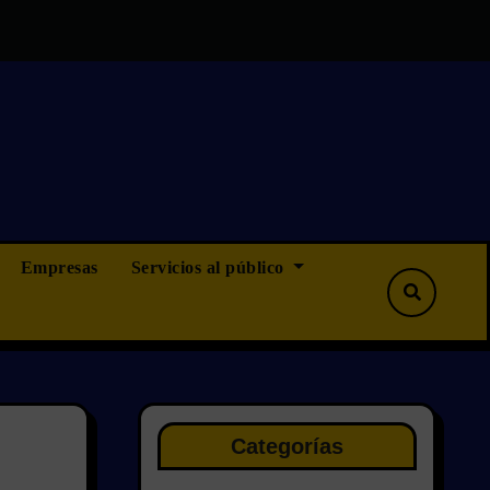
ninguna, pero tampoco menos”
OPOSICIONES CAMINOS Y OB
Empresas
Servicios al público
Categorías