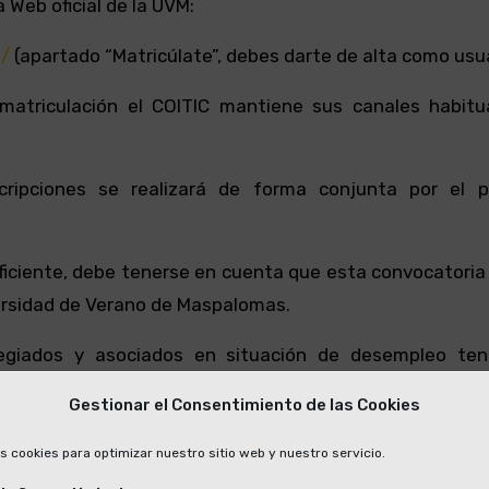
 Web oficial de la UVM:
g/
(apartado “Matricúlate”, debes darte de alta como usu
 matriculación el COITIC mantiene sus canales habitu
cripciones se realizará de forma conjunta por el p
ficiente, debe tenerse en cuenta que esta convocatoria
versidad de Verano de Maspalomas.
egiados y asociados en situación de desempleo te
 puedan abrir el abanico de posibilidades de cara al 
Gestionar el Consentimiento de las Cookies
s cookies para optimizar nuestro sitio web y nuestro servicio.