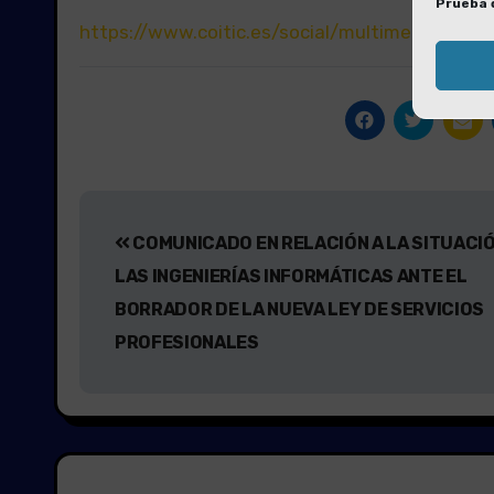
Prueba 
https://www.coitic.es/social/
multimedia/curso
Navegación
COMUNICADO EN RELACIÓN A LA SITUACIÓ
de
LAS INGENIERÍAS INFORMÁTICAS ANTE EL
entradas
BORRADOR DE LA NUEVA LEY DE SERVICIOS
PROFESIONALES