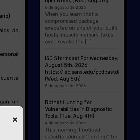
npm Worm, (Wed, Aug 5th)
5 de agosto de 2026
When you learn that a
ario)
compromised package
executed on one of your build
ales de
hosts, muscle memory takes
over: revoke the […]
ersonal
ISC Stormcast For Wednesday,
August 5th, 2026
https://isc.sans.edu/podcastdetail/100
 cuenta
(Wed, Aug 5th)
5 de agosto de 2026
ngan un
Botnet Hunting for
Vulnerabilities in Diagnostic
mercado
Tools, (Tue, Aug 4th)
4 de agosto de 2026
This morning, I noticed
specific sources "hunting" for