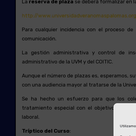
La
reserva de plaza
se deberá formalizar en la
http://
www.universidadveranomaspalomas
.or
Para cualquier incidencia con el proceso de
comunicación.
La gestión administrativa y control de ins
administrativo de la UVM y del COITIC.
Aunque el número de plazas es, esperamos, su
con una audiencia mayor al tratarse de la Uni
Se ha hecho un esfuerzo para que los col
tratamiento especial con el objetivo de que
laboral.
Utilizamo
Tríptico del Curso
: