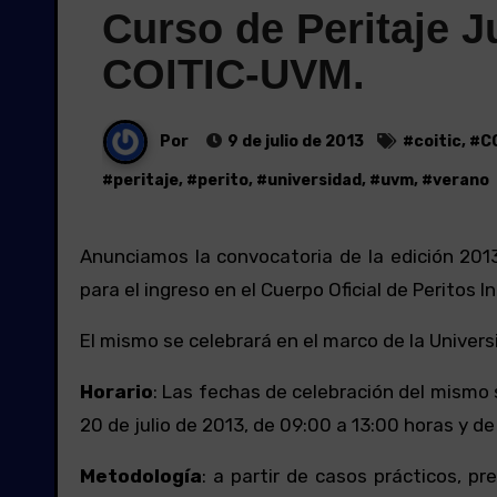
Curso de Peritaje J
COITIC-UVM.
Por
9 de julio de 2013
#
coitic
, #
C
#
peritaje
, #
perito
, #
universidad
, #
uvm
, #
verano
Anunciamos la convocatoria de la edición 2013 del Curso de Peritaje Judicial Informático Edición 2013 válido
para el ingreso en el Cuerpo Oficial de Peritos 
El mismo se celebrará en el marco de la Univer
Horario
: Las fechas de celebración del mismo s
20 de julio de 2013, de 09:00 a 13:00 horas y de
Metodología
: a partir de casos prácticos, p