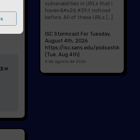
vulnerabilities in URLs that I
haven&#x26;#39;t noticed
before. All of these URLs […]
as
ISC Stormcast For Tuesday,
August 4th, 2026
https://isc.sans.edu/podcastdetail/100
(Tue, Aug 4th)
4 de agosto de 2026
13