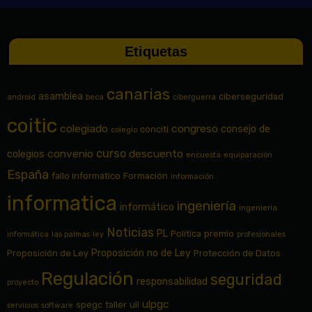
Etiquetas
canarias
asamblea
ciberseguridad
android
beca
ciberguerra
coitic
colegiado
congreso
consejo de
conciti
colegio
curso
convenio
descuento
colegios
encuesta
equiparación
España
fallo informático
Formación
información
informatica
ingeniería
informático
ingeniería
Noticias
PL
Política
premio
informática
las palmas
ley
profesionales
Proposición no de Ley
Proposición de Ley
Protección de Datos
Regulación
seguridad
responsabilidad
proyecto
ulpgc
spegc
taller
ull
servicios
software