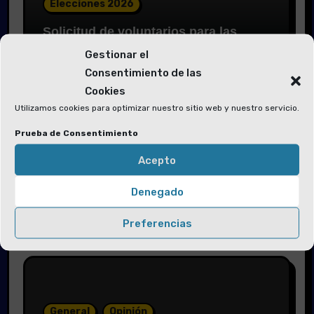
Elecciones 2026
Solicitud de voluntarios para las
Mesas Electorales y la Junta Electoral
Gestionar el
Consentimiento de las
Cookies
Utilizamos cookies para optimizar nuestro sitio web y nuestro servicio.
Prueba de Consentimiento
Acepto
Elecciones 2026
Denegado
Convocatoria de elecciones a Junta
de Gobierno del COITIC
Preferencias
General
Opinión