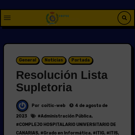
Saltar
al
contenido
General
Noticias
Portada
Resolución Lista
Supletoria
Por
coitic-web
4 de agosto de
2023
#
Administración Pública
,
#
COMPLEJO HOSPITALARIO UNIVERSITARIO DE
CANARIAS
, #
Grado en Informática
, #
ITIG
, #
ITIS
,