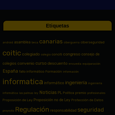
Etiquetas
canarias
asamblea
ciberseguridad
android
beca
ciberguerra
coitic
colegiado
congreso
consejo de
conciti
colegio
curso
convenio
descuento
colegios
encuesta
equiparación
España
fallo informático
Formación
información
informatica
ingeniería
informático
ingeniería
Noticias
PL
Política
premio
informática
las palmas
ley
profesionales
Proposición no de Ley
Proposición de Ley
Protección de Datos
Regulación
seguridad
responsabilidad
proyecto