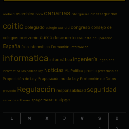
canarias
asamblea
ciberseguridad
android
beca
ciberguerra
coitic
colegiado
congreso
consejo de
conciti
colegio
curso
convenio
descuento
colegios
encuesta
equiparación
España
fallo informático
Formación
información
informatica
ingeniería
informático
ingeniería
Noticias
PL
Política
premio
informática
las palmas
ley
profesionales
Proposición no de Ley
Proposición de Ley
Protección de Datos
Regulación
seguridad
responsabilidad
proyecto
ulpgc
spegc
taller
ull
servicios
software
L
M
X
J
V
S
D
1
2