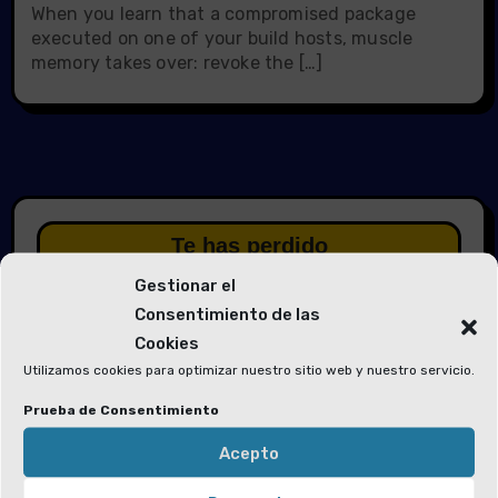
When you learn that a compromised package
executed on one of your build hosts, muscle
memory takes over: revoke the […]
Te has perdido
Gestionar el
Consentimiento de las
Cookies
Utilizamos cookies para optimizar nuestro sitio web y nuestro servicio.
Elecciones 2026
Prueba de Consentimiento
Solicitud de voluntarios para las
Acepto
Mesas Electorales y la Junta Electoral