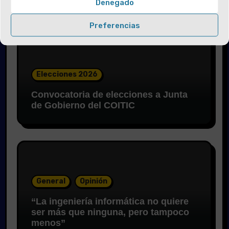
Denegado
Preferencias
Elecciones 2026
Convocatoria de elecciones a Junta
de Gobierno del COITIC
General
Opinión
“La ingeniería informática no quiere
ser más que ninguna, pero tampoco
menos”