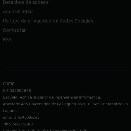
Derechos de acceso
Accesibilidad
Política de privacidad de Redes Sociales
Contactar
RSS
COITIC
CIF:Q3500386B
Escuela Técnica Superior de Ingeniería en Informática.
Apartado 456 Universidad de La Laguna 38200 – San Cristóbal de La
Laguna.
email: info@co
itic.es
Tfno: 608 712 167
Horario: X-V: 16:00-21:00 y Sábados: 11:00-16:00