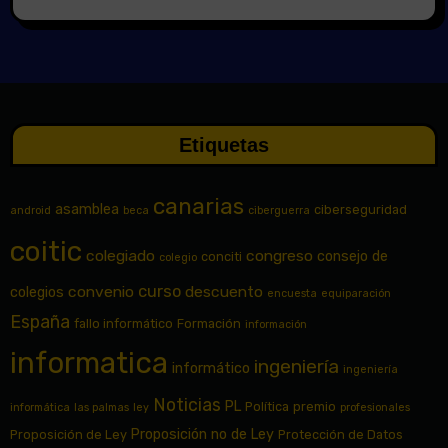
Etiquetas
canarias
asamblea
ciberseguridad
android
beca
ciberguerra
coitic
colegiado
congreso
consejo de
conciti
colegio
curso
convenio
descuento
colegios
encuesta
equiparación
España
fallo informático
Formación
información
informatica
ingeniería
informático
ingeniería
Noticias
PL
Política
premio
informática
las palmas
ley
profesionales
Proposición no de Ley
Proposición de Ley
Protección de Datos