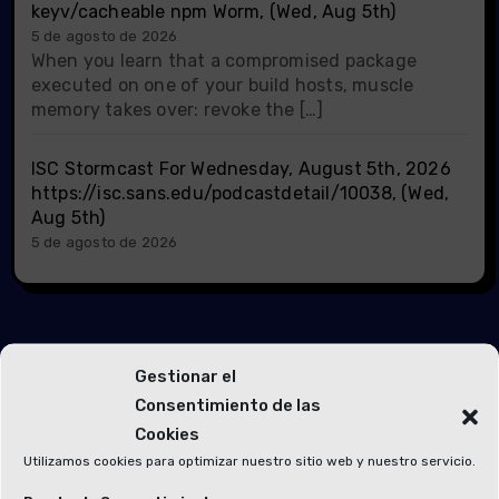
keyv/cacheable npm Worm, (Wed, Aug 5th)
5 de agosto de 2026
When you learn that a compromised package
executed on one of your build hosts, muscle
memory takes over: revoke the […]
ISC Stormcast For Wednesday, August 5th, 2026
https://isc.sans.edu/podcastdetail/10038, (Wed,
Aug 5th)
5 de agosto de 2026
Gestionar el
Consentimiento de las
Te has perdido
Cookies
Utilizamos cookies para optimizar nuestro sitio web y nuestro servicio.