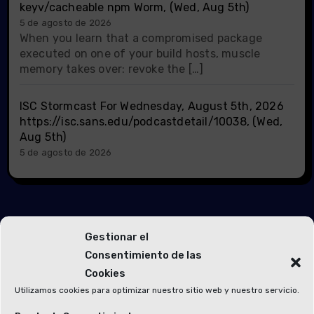
keyv/cacheable npm Worm, (Wed, Aug 5th)
5 de agosto de 2026
When you learn that a compromised package
executed on one of your build hosts, muscle
memory takes over: revoke the […]
ISC Stormcast For Wednesday, August 5th, 2026
https://isc.sans.edu/podcastdetail/10038, (Wed,
Aug 5th)
5 de agosto de 2026
Gestionar el
Consentimiento de las
Te has perdido
Cookies
Utilizamos cookies para optimizar nuestro sitio web y nuestro servicio.