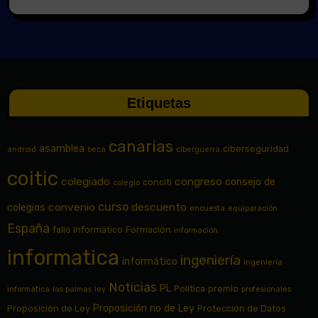
Etiquetas
canarias
asamblea
ciberseguridad
android
beca
ciberguerra
coitic
colegiado
congreso
consejo de
conciti
colegio
curso
convenio
descuento
colegios
encuesta
equiparación
España
fallo informático
Formación
información
informatica
ingeniería
informático
ingeniería
Noticias
PL
Política
premio
informática
las palmas
ley
profesionales
Proposición no de Ley
Proposición de Ley
Protección de Datos