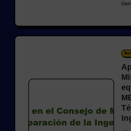
Gene
Not
Ap
Mi
eq
ME
Té
In