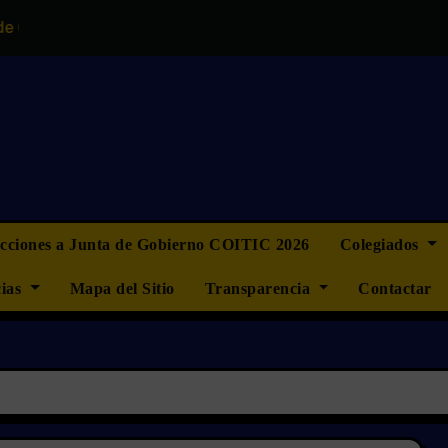
no del COITIC
“La ingeniería informática no quiere ser 
ecciones a Junta de Gobierno COITIC 2026
Colegiados
cias
Mapa del Sitio
Transparencia
Contactar