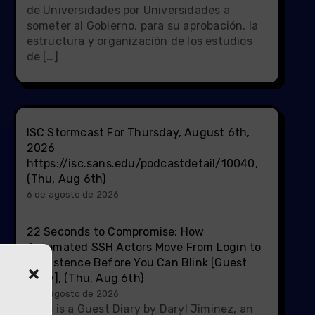
de Universidades por Universidades a
someter al Gobierno, para su aprobación, la
estructura y organización de los estudios
de […]
ISC Stormcast For Thursday, August 6th,
2026
https://isc.sans.edu/podcastdetail/10040,
(Thu, Aug 6th)
6 de agosto de 2026
22 Seconds to Compromise: How
Automated SSH Actors Move From Login to
Persistence Before You Can Blink [Guest
Diary], (Thu, Aug 6th)
6 de agosto de 2026
[This is a Guest Diary by Daryl Jiminez, an