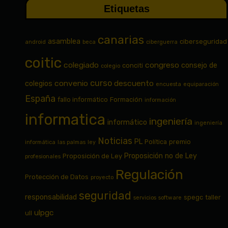
Etiquetas
canarias
asamblea
ciberseguridad
android
beca
ciberguerra
coitic
colegiado
congreso
consejo de
conciti
colegio
curso
convenio
descuento
colegios
encuesta
equiparación
España
fallo informático
Formación
información
informatica
ingeniería
informático
ingeniería
Noticias
PL
Política
premio
informática
las palmas
ley
Proposición no de Ley
Proposición de Ley
profesionales
Regulación
Protección de Datos
proyecto
seguridad
responsabilidad
spegc
taller
servicios
software
ulpgc
ull