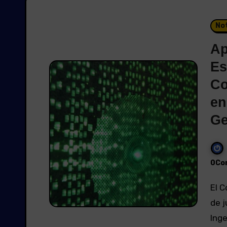
Not
Ap
Es
Co
en
Ge
0Co
El Consejo de Ministros ha aprobado el pasado 19
de j
Inge