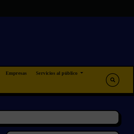
más que ninguna, pero tampoco menos”
OPOSICIONES CAMI
Empresas
Servicios al público