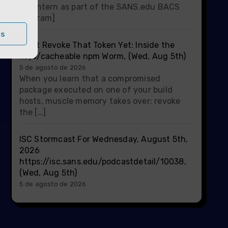
ISC intern as part of the SANS.edu BACS
program]
as
Don't Revoke That Token Yet: Inside the
keyv/cacheable npm Worm, (Wed, Aug 5th)
5 de agosto de 2026
When you learn that a compromised
package executed on one of your build
hosts, muscle memory takes over: revoke
the […]
ISC Stormcast For Wednesday, August 5th,
2026
https://isc.sans.edu/podcastdetail/10038,
(Wed, Aug 5th)
5 de agosto de 2026