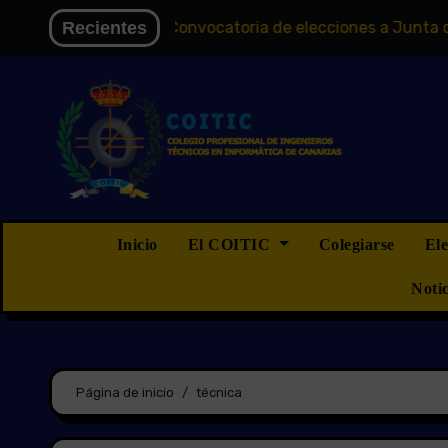
Saltar
a Electoral
Recientes
Convocatoria de elecciones a Junta de Gobier
al
contenido
Inicio
El COITIC
Colegiarse
El
Noti
Página de inicio
técnica