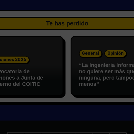
Te has perdido
General
Opinión
ciones 2026
“La ingeniería inform
ocatoria de
no quiere ser más qu
ciones a Junta de
ninguna, pero tampo
erno del COITIC
menos”