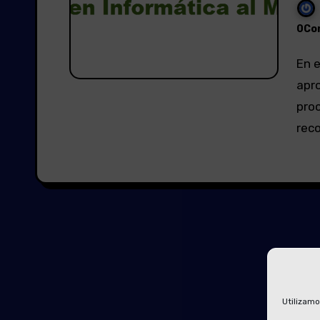
0Co
En el día de hoy, el Consejo de Ministros ha
apro
proc
reco
Utilizamo