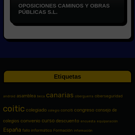
OPOSICIONES CAMINOS Y OBRAS
PÚBLICAS S.L.
Etiquetas
canarias
asamblea
ciberseguridad
android
beca
ciberguerra
coitic
colegiado
congreso
consejo de
conciti
colegio
curso
convenio
descuento
colegios
encuesta
equiparación
España
fallo informático
Formación
información