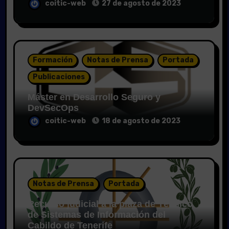
coitic-web
27 de agosto de 2023
Formación
Notas de Prensa
Portada
Publicaciones
Máster en Desarrollo Seguro y
DevSecOps
coitic-web
18 de agosto de 2023
Notas de Prensa
Portada
Recurso judicial a la plaza de Técnico
de Sistemas de Información del
Cabildo de Tenerife