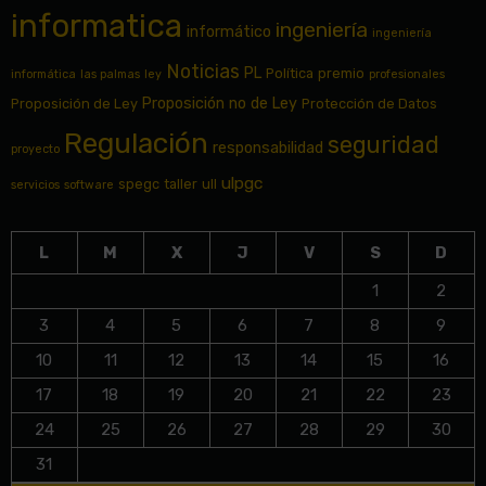
informatica
ingeniería
informático
ingeniería
Noticias
PL
Política
premio
informática
las palmas
ley
profesionales
Proposición no de Ley
Proposición de Ley
Protección de Datos
Regulación
seguridad
responsabilidad
proyecto
ulpgc
spegc
taller
ull
servicios
software
L
M
X
J
V
S
D
1
2
3
4
5
6
7
8
9
10
11
12
13
14
15
16
17
18
19
20
21
22
23
24
25
26
27
28
29
30
31