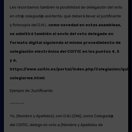
Les recordamos también la posibilidad de delegación del voto
en otr@ colegiad@ asistente, qué deberá llevar el justificante
y fotocopia del D.N.I.,
como novedad en estas asambleas,
se admitirá también el envío del voto delegado en
formato digital siguiendo el mismo procedimiento de
colegiación electrónica del COITIC en los puntos 4, 5
y 6,
https://www.coitic.es/portal/index.php/Colegiacion/quie
colegiarme.html
:
Ejemplo de Justificante:
—————
Yo, (Nombre y Apellidos), con D.N.I.(DNI), como Colegiad@
del COITIC, delego mi voto a (Nombre y Apellidos de