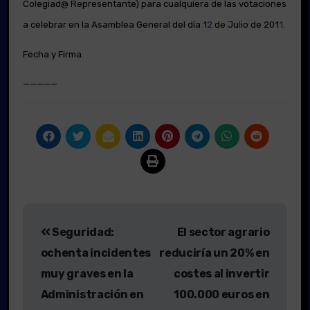
Colegiad@ Representante) para cualquiera de las votaciones
a celebrar en la Asamblea General del día 1
2
de Ju
l
io de 201
1
.
Fecha y Firma.
—————
Navegación
Seguridad:
El sector agrario
de
ochenta incidentes
reduciría un 20% en
entradas
muy graves en la
costes al invertir
Administración en
100.000 euros en