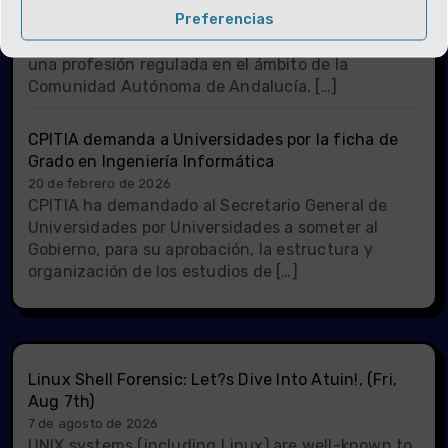
Preferencias
Junta de Andalucía reconoce expresamente que
la profesión de ingeniería técnica informática es
una profesión regulada en el ámbito de la
Comunidad Autónoma de Andalucía, […]
CPITIA demanda a Universidades por la ficha de
Grado en Ingeniería Informática
20 de febrero de 2026
CPITIA ha demandado al Secretario General de
Universidades por Universidades a someter al
Gobierno, para su aprobación, la estructura y
organización de los estudios de […]
Linux Shell Forensic: Let?s Dive Into Atuin!, (Fri,
Aug 7th)
7 de agosto de 2026
UNIX systems (including Linux) are well-known to