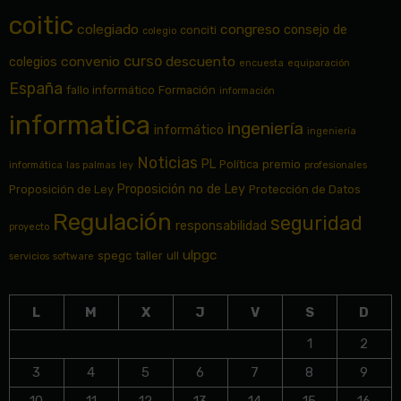
coitic
colegiado
congreso
consejo de
conciti
colegio
curso
convenio
descuento
colegios
encuesta
equiparación
España
fallo informático
Formación
información
informatica
ingeniería
informático
ingeniería
Noticias
PL
Política
premio
informática
las palmas
ley
profesionales
Proposición no de Ley
Proposición de Ley
Protección de Datos
Regulación
seguridad
responsabilidad
proyecto
ulpgc
spegc
taller
ull
servicios
software
L
M
X
J
V
S
D
1
2
3
4
5
6
7
8
9