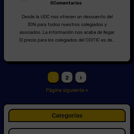
0Comentarios
Desde la UOC nos ofrecen un descuento del
30% para todos nuestros colegiados y
asociados. La información nos acaba de llegar.
El precio para los colegiados del COITIC es de…
Paginación
1
2
de
Página siguiente »
entradas
Categorías
Categorías