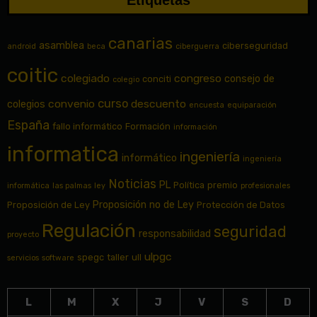
Etiquetas
canarias
asamblea
ciberseguridad
android
beca
ciberguerra
coitic
colegiado
congreso
consejo de
conciti
colegio
curso
convenio
descuento
colegios
encuesta
equiparación
España
fallo informático
Formación
información
informatica
ingeniería
informático
ingeniería
Noticias
PL
Política
premio
informática
las palmas
ley
profesionales
Proposición no de Ley
Proposición de Ley
Protección de Datos
Regulación
seguridad
responsabilidad
proyecto
ulpgc
spegc
taller
ull
servicios
software
L
M
X
J
V
S
D