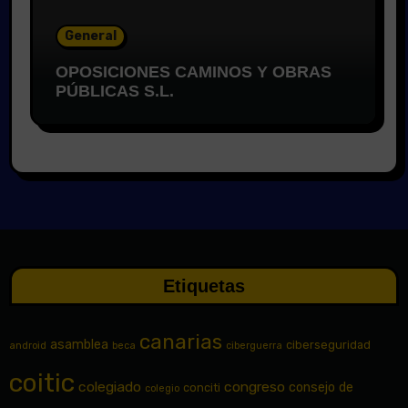
General
OPOSICIONES CAMINOS Y OBRAS
PÚBLICAS S.L.
Etiquetas
canarias
asamblea
ciberseguridad
android
beca
ciberguerra
coitic
colegiado
congreso
consejo de
conciti
colegio