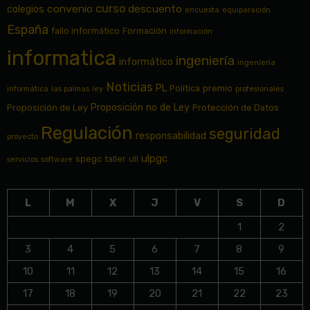
curso
convenio
descuento
colegios
encuesta
equiparación
España
fallo informático
Formación
información
informatica
ingeniería
informático
ingeniería
Noticias
PL
Política
premio
informática
las palmas
ley
profesionales
Proposición no de Ley
Proposición de Ley
Protección de Datos
Regulación
seguridad
responsabilidad
proyecto
ulpgc
spegc
taller
ull
servicios
software
L
M
X
J
V
S
D
1
2
3
4
5
6
7
8
9
10
11
12
13
14
15
16
17
18
19
20
21
22
23