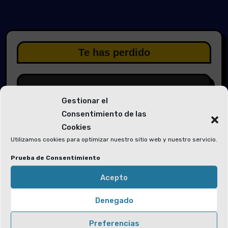
Te has perdido
Gestionar el
Consentimiento de las
Elecciones 2026
Cookies
Utilizamos cookies para optimizar nuestro sitio web y nuestro servicio.
Solicitud de voluntarios para las
Mesas Electorales y la Junta Electoral
Prueba de Consentimiento
Acepto
Denegado
Preferencias