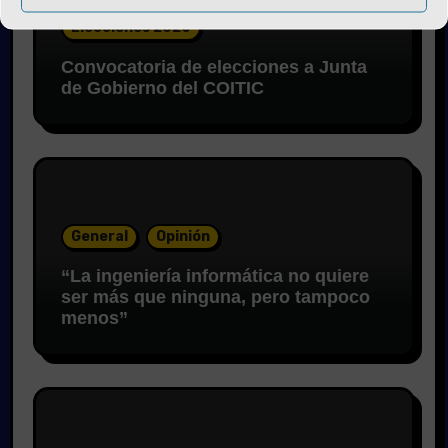
Elecciones 2026
Convocatoria de elecciones a Junta
de Gobierno del COITIC
General
Opinión
“La ingeniería informática no quiere
ser más que ninguna, pero tampoco
menos”