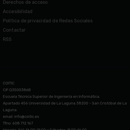
Derechos de acceso
Accesibilidad
Política de privacidad de Redes Sociales
Contactar
RSS
COITIC
CIF:Q3500386B
Escuela Técnica Superior de Ingeniería en Informática.
Apartado 456 Universidad de La Laguna 38200 – San Cristóbal de La
Laguna.
email: info@co
itic.es
Tfno: 608 712 167
Horario: X-V: 16:00-21:00 y Sábados: 11:00-16:00