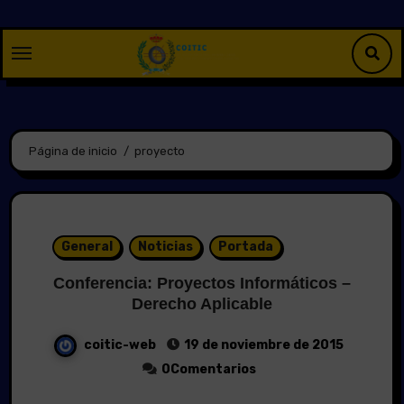
Saltar
al
contenido
Página de inicio
proyecto
General
Noticias
Portada
Conferencia: Proyectos Informáticos –
Derecho Aplicable
coitic-web
19 de noviembre de 2015
0Comentarios