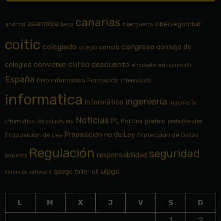
canarias
asamblea
ciberseguridad
android
beca
ciberguerra
coitic
colegiado
congreso
consejo de
conciti
colegio
curso
convenio
descuento
colegios
encuesta
equiparación
España
fallo informático
Formación
información
informatica
ingeniería
informático
ingeniería
Noticias
PL
Política
premio
informática
las palmas
ley
profesionales
Proposición no de Ley
Proposición de Ley
Protección de Datos
Regulación
seguridad
responsabilidad
proyecto
ulpgc
spegc
taller
ull
servicios
software
L
M
X
J
V
S
D
1
2