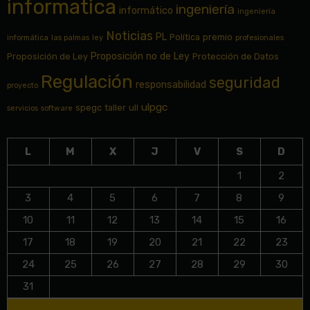
informatica
ingeniería
informático
ingeniería
Noticias
PL
Política
premio
informática
las palmas
ley
profesionales
Proposición no de Ley
Proposición de Ley
Protección de Datos
Regulación
seguridad
responsabilidad
proyecto
ulpgc
spegc
taller
ull
servicios
software
L
M
X
J
V
S
D
1
2
3
4
5
6
7
8
9
10
11
12
13
14
15
16
17
18
19
20
21
22
23
24
25
26
27
28
29
30
31