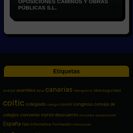
OPOSICIONES CAMINOS Y OBRAS
PÚBLICAS S.L.
Etiquetas
canarias
asamblea
ciberseguridad
android
beca
ciberguerra
coitic
colegiado
congreso
consejo de
conciti
colegio
curso
convenio
descuento
colegios
encuesta
equiparación
España
fallo informático
Formación
información