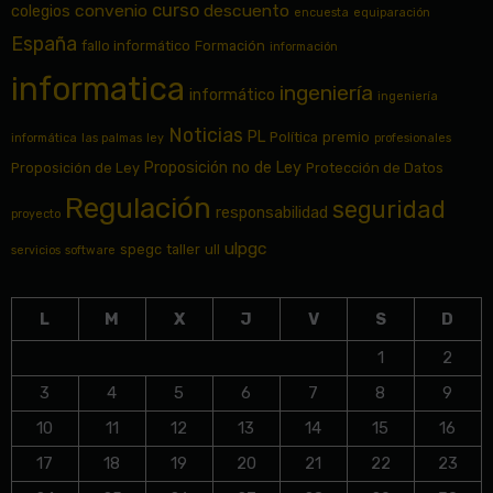
curso
convenio
descuento
colegios
encuesta
equiparación
España
fallo informático
Formación
información
informatica
ingeniería
informático
ingeniería
Noticias
PL
Política
premio
informática
las palmas
ley
profesionales
Proposición no de Ley
Proposición de Ley
Protección de Datos
Regulación
seguridad
responsabilidad
proyecto
ulpgc
spegc
taller
ull
servicios
software
L
M
X
J
V
S
D
1
2
3
4
5
6
7
8
9
10
11
12
13
14
15
16
17
18
19
20
21
22
23