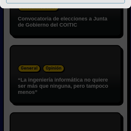
Elecciones 2026
Convocatoria de elecciones a Junta
de Gobierno del COITIC
General
Opinión
“La ingeniería informática no quiere
ser más que ninguna, pero tampoco
menos”