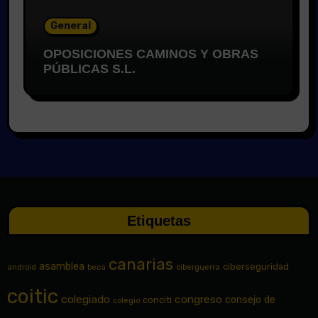
General
OPOSICIONES CAMINOS Y OBRAS
PÚBLICAS S.L.
Etiquetas
canarias
asamblea
ciberseguridad
android
beca
ciberguerra
coitic
colegiado
congreso
consejo de
conciti
colegio