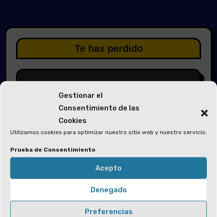
Te has perdido
Gestionar el
Consentimiento de las
Elecciones 2026
Cookies
Utilizamos cookies para optimizar nuestro sitio web y nuestro servicio.
Solicitud de voluntarios para las
Mesas Electorales y la Junta Electoral
Prueba de Consentimiento
Acepto
Denegado
Preferencias