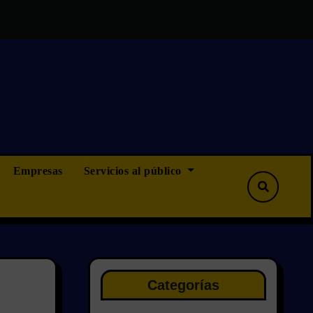
 S.L.
Hybrid Aplicaciones Informáticas S.L.
Solicitu
Empresas
Servicios al público
Categorías