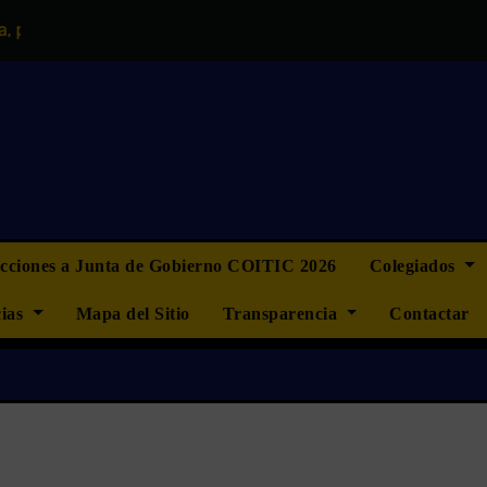
tampoco menos”
OPOSICIONES CAMINOS Y OBRAS PÚBLICAS
ecciones a Junta de Gobierno COITIC 2026
Colegiados
cias
Mapa del Sitio
Transparencia
Contactar