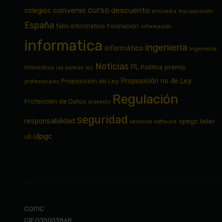
curso
convenio
descuento
colegios
encuesta
equiparación
España
fallo informático
Formación
información
informatica
ingeniería
informático
ingeniería
Noticias
PL
Política
premio
informática
las palmas
ley
Proposición no de Ley
Proposición de Ley
profesionales
Regulación
Protección de Datos
proyecto
seguridad
responsabilidad
spegc
taller
servicios
software
ulpgc
ull
COITIC
CIF:Q3500386B