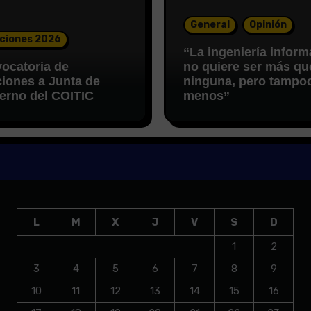
General
Opinión
ciones 2026
“La ingeniería inform
ocatoria de
no quiere ser más qu
ciones a Junta de
ninguna, pero tampo
erno del COITIC
menos”
L
M
X
J
V
S
D
1
2
3
4
5
6
7
8
9
10
11
12
13
14
15
16