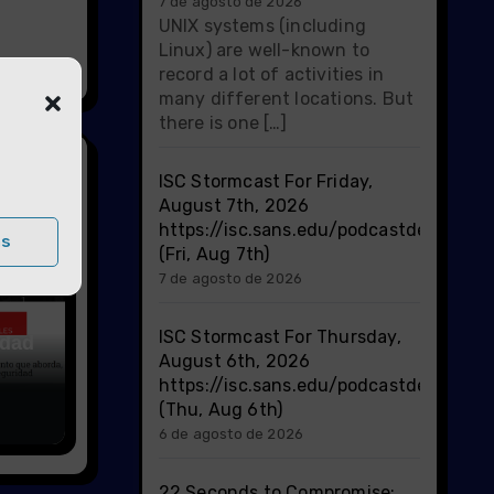
7 de agosto de 2026
UNIX systems (including
Linux) are well-known to
record a lot of activities in
many different locations. But
there is one […]
ISC Stormcast For Friday,
August 7th, 2026
https://isc.sans.edu/podcastdetail/10
as
(Fri, Aug 7th)
7 de agosto de 2026
ISC Stormcast For Thursday,
idad
August 6th, 2026
https://isc.sans.edu/podcastdetail/10
(Thu, Aug 6th)
6 de agosto de 2026
22 Seconds to Compromise: