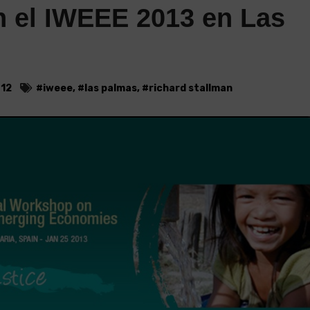
n el IWEEE 2013 en Las
012
#
iweee
, #
las palmas
, #
richard stallman