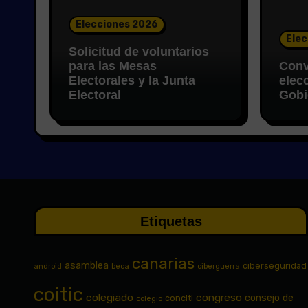
Elecciones 2026
Elec
Solicitud de voluntarios
para las Mesas
Conv
Electorales y la Junta
elec
Electoral
Gobi
Etiquetas
canarias
asamblea
ciberseguridad
android
beca
ciberguerra
coitic
colegiado
congreso
consejo de
conciti
colegio