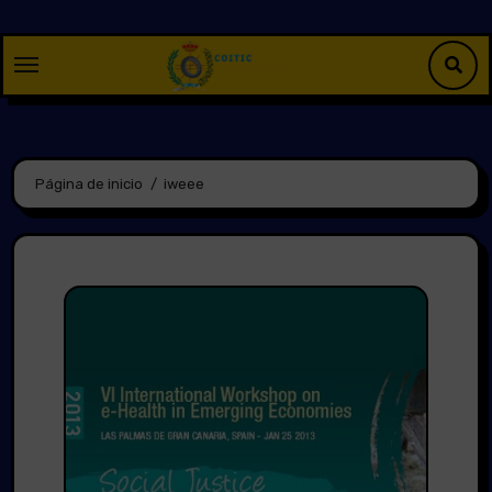
Saltar
al
contenido
Página de inicio
iweee