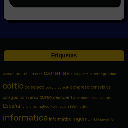
Etiquetas
canarias
asamblea
ciberseguridad
android
beca
ciberguerra
coitic
colegiado
congreso
consejo de
conciti
colegio
curso
convenio
descuento
colegios
encuesta
equiparación
España
fallo informático
Formación
información
informatica
ingeniería
informático
ingeniería