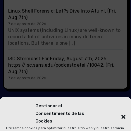
Linux Shell Forensic: Let?s Dive Into Atuin!, (Fri,
Aug 7th)
7 de agosto de 2026
UNIX systems (including Linux) are well-known to
record a lot of activities in many different
locations. But there is one […]
ISC Stormcast For Friday, August 7th, 2026
https://isc.sans.edu/podcastdetail/10042, (Fri,
Aug 7th)
7 de agosto de 2026
Gestionar el
Consentimiento de las
Cookies
Te has perdido
Utilizamos cookies para optimizar nuestro sitio web y nuestro servicio.