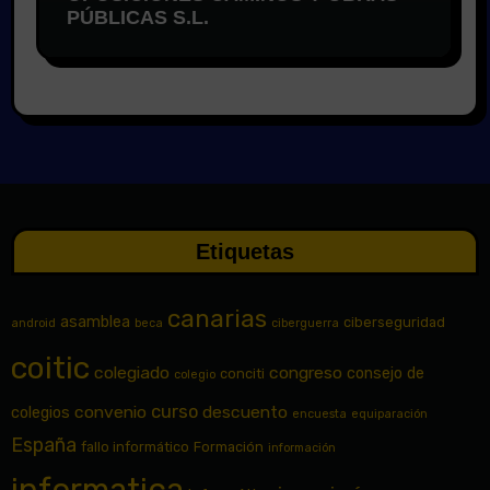
PÚBLICAS S.L.
Etiquetas
canarias
asamblea
ciberseguridad
android
beca
ciberguerra
coitic
colegiado
congreso
consejo de
conciti
colegio
curso
convenio
descuento
colegios
encuesta
equiparación
España
fallo informático
Formación
información
informatica