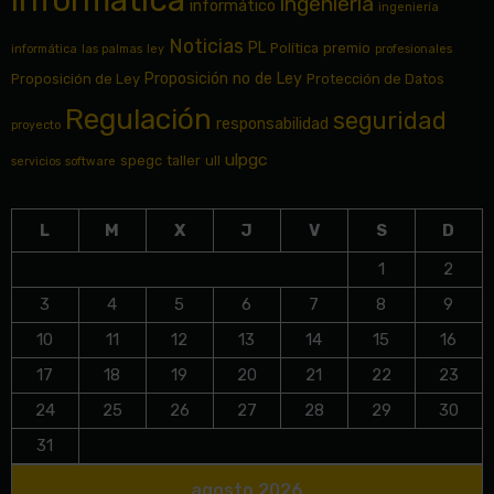
ingeniería
informático
ingeniería
Noticias
PL
Política
premio
informática
las palmas
ley
profesionales
Proposición no de Ley
Proposición de Ley
Protección de Datos
Regulación
seguridad
responsabilidad
proyecto
ulpgc
spegc
taller
ull
servicios
software
L
M
X
J
V
S
D
1
2
3
4
5
6
7
8
9
10
11
12
13
14
15
16
17
18
19
20
21
22
23
24
25
26
27
28
29
30
31
agosto 2026