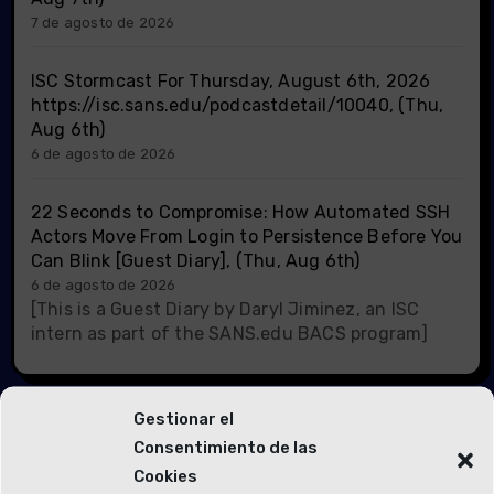
7 de agosto de 2026
ISC Stormcast For Thursday, August 6th, 2026
https://isc.sans.edu/podcastdetail/10040, (Thu,
Aug 6th)
6 de agosto de 2026
22 Seconds to Compromise: How Automated SSH
Actors Move From Login to Persistence Before You
Can Blink [Guest Diary], (Thu, Aug 6th)
6 de agosto de 2026
[This is a Guest Diary by Daryl Jiminez, an ISC
intern as part of the SANS.edu BACS program]
Gestionar el
Consentimiento de las
Cookies