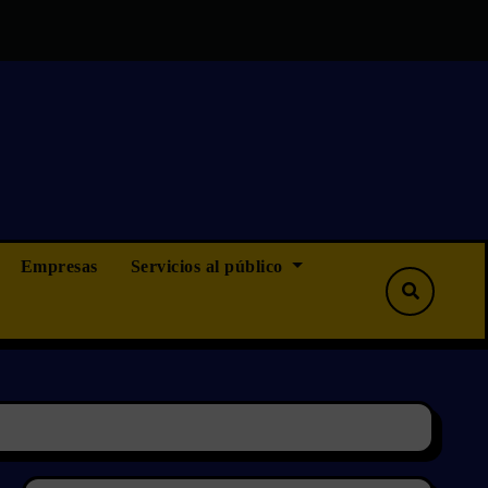
más que ninguna, pero tampoco menos”
OPOSICIONES CAMI
Empresas
Servicios al público