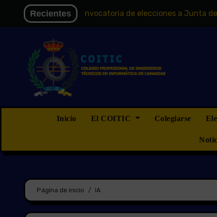
Saltar
 Electoral
Recientes
Convocatoria de elecciones a Junta de Gobier
al
contenido
Inicio
El COITIC
Colegiarse
El
Noti
Página de inicio
IA