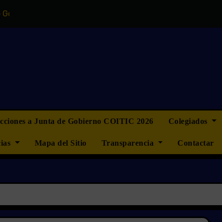
no del COITIC
“La ingeniería informática no quiere ser 
ecciones a Junta de Gobierno COITIC 2026
Colegiados
cias
Mapa del Sitio
Transparencia
Contactar