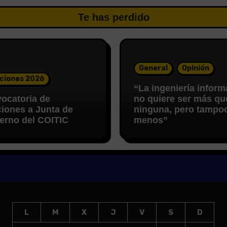
Te has perdido
General
Opinión
ciones 2026
“La ingeniería inform
ocatoria de
no quiere ser más qu
ciones a Junta de
ninguna, pero tampo
erno del COITIC
menos”
L
M
X
J
V
S
D