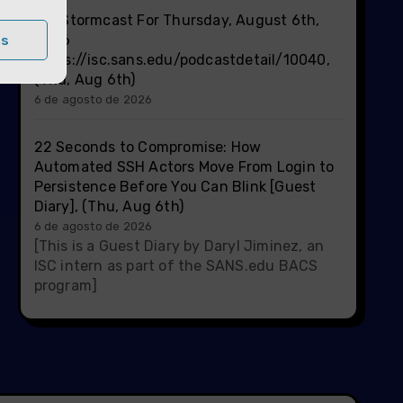
ISC Stormcast For Thursday, August 6th,
2026
as
https://isc.sans.edu/podcastdetail/10040,
(Thu, Aug 6th)
6 de agosto de 2026
22 Seconds to Compromise: How
Automated SSH Actors Move From Login to
Persistence Before You Can Blink [Guest
Diary], (Thu, Aug 6th)
6 de agosto de 2026
[This is a Guest Diary by Daryl Jiminez, an
ISC intern as part of the SANS.edu BACS
program]