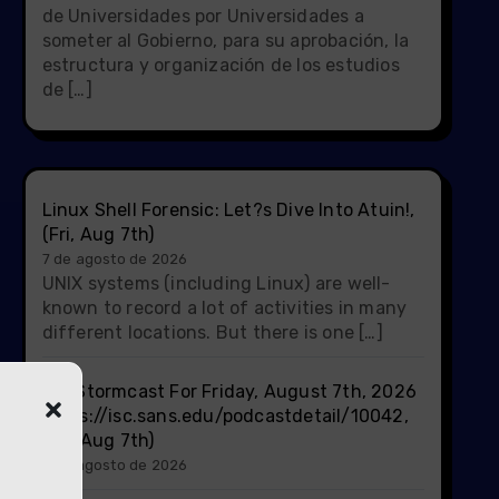
de Universidades por Universidades a
someter al Gobierno, para su aprobación, la
estructura y organización de los estudios
de […]
Linux Shell Forensic: Let?s Dive Into Atuin!,
(Fri, Aug 7th)
7 de agosto de 2026
UNIX systems (including Linux) are well-
known to record a lot of activities in many
different locations. But there is one […]
ISC Stormcast For Friday, August 7th, 2026
https://isc.sans.edu/podcastdetail/10042,
(Fri, Aug 7th)
7 de agosto de 2026