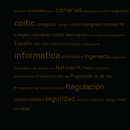
canarias
asamblea
ciberseguridad
android
beca
ciberguerra
coitic
colegiado
congreso
consejo de
conciti
colegio
curso
convenio
descuento
colegios
encuesta
equiparación
España
fallo informático
Formación
información
informatica
ingeniería
informático
ingeniería
Noticias
PL
Política
premio
informática
las palmas
ley
Proposición no de Ley
Proposición de Ley
profesionales
Regulación
Protección de Datos
proyecto
seguridad
responsabilidad
spegc
taller
servicios
software
ulpgc
ull