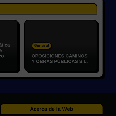
ática
General
e
co
OPOSICIONES CAMINOS
Y OBRAS PÚBLICAS S.L.
Acerca de la Web