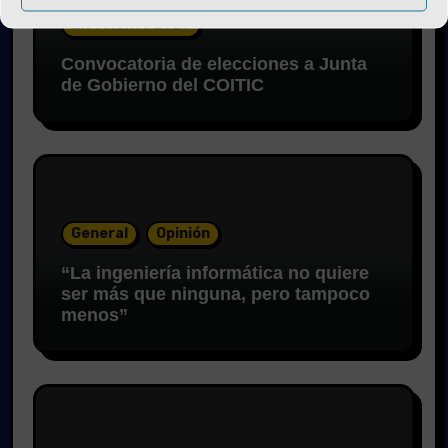
Elecciones 2026
Convocatoria de elecciones a Junta
de Gobierno del COITIC
General
Opinión
“La ingeniería informática no quiere
ser más que ninguna, pero tampoco
menos”