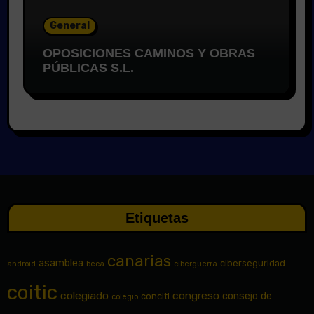
General
OPOSICIONES CAMINOS Y OBRAS
PÚBLICAS S.L.
Etiquetas
canarias
asamblea
ciberseguridad
android
beca
ciberguerra
coitic
colegiado
congreso
consejo de
conciti
colegio