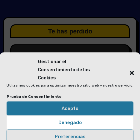
Te has perdido
Gestionar el
Consentimiento de las
Elecciones 2026
Cookies
Utilizamos cookies para optimizar nuestro sitio web y nuestro servicio.
Solicitud de voluntarios para las
Mesas Electorales y la Junta Electoral
Prueba de Consentimiento
Acepto
Denegado
Preferencias