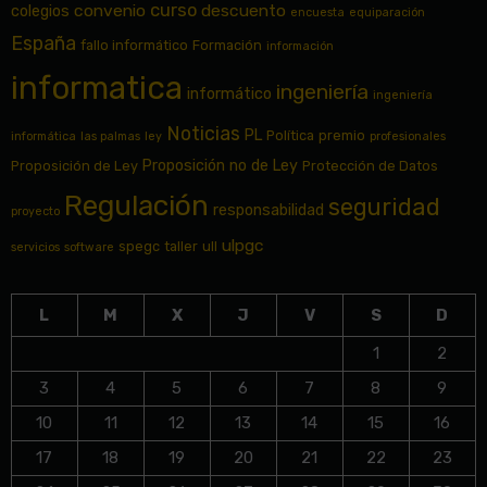
curso
convenio
descuento
colegios
encuesta
equiparación
España
fallo informático
Formación
información
informatica
ingeniería
informático
ingeniería
Noticias
PL
Política
premio
informática
las palmas
ley
profesionales
Proposición no de Ley
Proposición de Ley
Protección de Datos
Regulación
seguridad
responsabilidad
proyecto
ulpgc
spegc
taller
ull
servicios
software
L
M
X
J
V
S
D
1
2
3
4
5
6
7
8
9
10
11
12
13
14
15
16
17
18
19
20
21
22
23