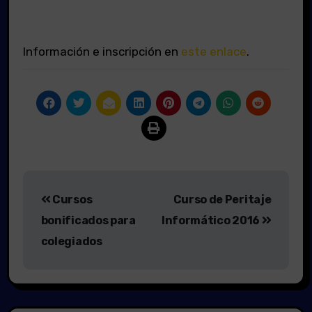
.
.
Información e inscripción en
este enlace
.
Navegación
Cursos
Curso de Peritaje
de
bonificados para
Informático 2016
entradas
colegiados