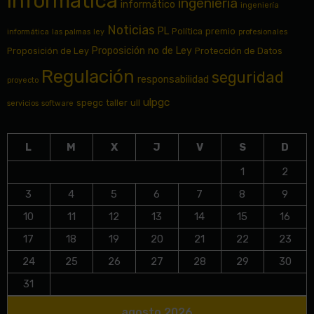
informatica
ingeniería
informático
ingeniería
Noticias
PL
Política
premio
informática
las palmas
ley
profesionales
Proposición no de Ley
Proposición de Ley
Protección de Datos
Regulación
seguridad
responsabilidad
proyecto
ulpgc
spegc
taller
ull
servicios
software
L
M
X
J
V
S
D
1
2
3
4
5
6
7
8
9
10
11
12
13
14
15
16
17
18
19
20
21
22
23
24
25
26
27
28
29
30
31
agosto 2026