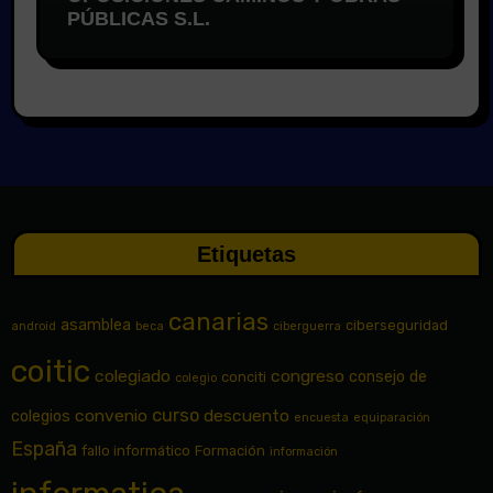
PÚBLICAS S.L.
Etiquetas
canarias
asamblea
ciberseguridad
android
beca
ciberguerra
coitic
colegiado
congreso
consejo de
conciti
colegio
curso
convenio
descuento
colegios
encuesta
equiparación
España
fallo informático
Formación
información