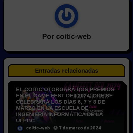
Por
coitic-web
Formación
General
Noticias
Entradas relacionadas
Portada
Publicaciones
EL COITIC OTORGARÁ DOS PREMIOS
EN EL GAME FEST DEII 2024, QUE SE
CELEBRARÁ LOS DÍAS 6, 7 Y 8 DE
MARZO EN LA ESCUELA DE
INGENIERÍA INFORMÁTICA DE LA
ULPGC
coitic-web
7 de marzo de 2024