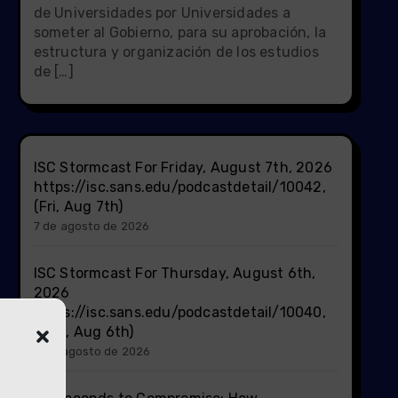
de Universidades por Universidades a
someter al Gobierno, para su aprobación, la
estructura y organización de los estudios
de […]
ISC Stormcast For Friday, August 7th, 2026
https://isc.sans.edu/podcastdetail/10042,
(Fri, Aug 7th)
7 de agosto de 2026
ISC Stormcast For Thursday, August 6th,
2026
https://isc.sans.edu/podcastdetail/10040,
(Thu, Aug 6th)
6 de agosto de 2026