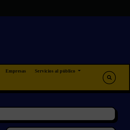
s que ninguna, pero tampoco menos”
OPOSICIONES CAMINO
Empresas
Servicios al público