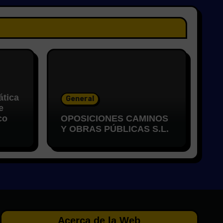
ática
General
e
co
OPOSICIONES CAMINOS
Y OBRAS PÚBLICAS S.L.
Acerca de la Web