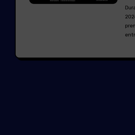
Durante la celebración del evento GAME FEST DEII
2024
pre
entr