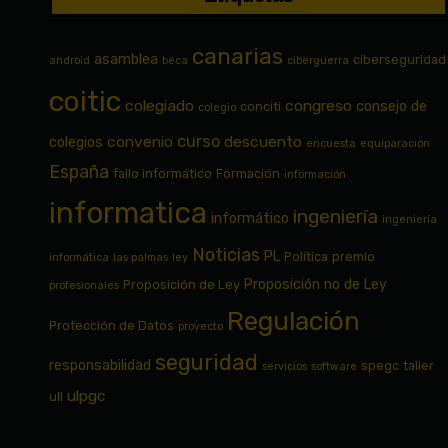
canarias
asamblea
ciberseguridad
android
beca
ciberguerra
coitic
colegiado
congreso
consejo de
conciti
colegio
curso
convenio
descuento
colegios
encuesta
equiparación
España
fallo informático
Formación
información
informatica
ingeniería
informático
ingeniería
Noticias
PL
Política
premio
informática
las palmas
ley
Proposición no de Ley
Proposición de Ley
profesionales
Regulación
Protección de Datos
proyecto
seguridad
responsabilidad
spegc
taller
servicios
software
ulpgc
ull