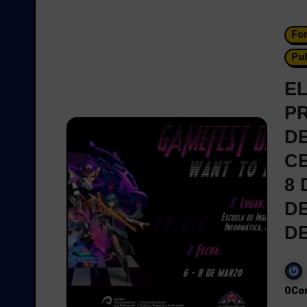
Fo
Pu
E
P
DE
CE
8
DE
D
0Co