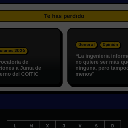
Te has perdido
General
Opinión
ciones 2026
“La ingeniería inform
ocatoria de
no quiere ser más qu
ciones a Junta de
ninguna, pero tampo
erno del COITIC
menos”
L
M
X
J
V
S
D