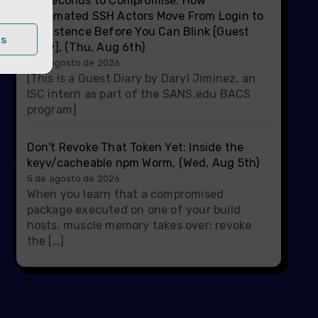
22 Seconds to Compromise: How
Automated SSH Actors Move From Login to
Persistence Before You Can Blink [Guest
as
Diary], (Thu, Aug 6th)
6 de agosto de 2026
[This is a Guest Diary by Daryl Jiminez, an
ISC intern as part of the SANS.edu BACS
program]
Don't Revoke That Token Yet: Inside the
keyv/cacheable npm Worm, (Wed, Aug 5th)
5 de agosto de 2026
When you learn that a compromised
package executed on one of your build
hosts, muscle memory takes over: revoke
the […]