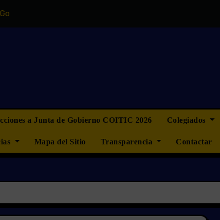
 del COITIC
“La ingeniería informática no quiere ser má
ecciones a Junta de Gobierno COITIC 2026
Colegiados
cias
Mapa del Sitio
Transparencia
Contactar