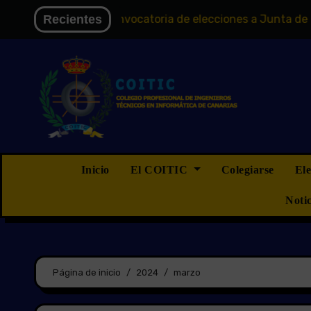
Saltar
Electoral
Recientes
Convocatoria de elecciones a Junta de Gobierno
al
contenido
Inicio
El COITIC
Colegiarse
El
Noti
Página de inicio
2024
marzo