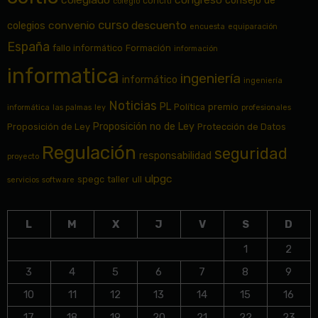
consejo de
conciti
colegio
curso
convenio
descuento
colegios
encuesta
equiparación
España
fallo informático
Formación
información
informatica
ingeniería
informático
ingeniería
Noticias
PL
Política
premio
informática
las palmas
ley
profesionales
Proposición no de Ley
Proposición de Ley
Protección de Datos
Regulación
seguridad
responsabilidad
proyecto
ulpgc
spegc
taller
ull
servicios
software
L
M
X
J
V
S
D
1
2
3
4
5
6
7
8
9
10
11
12
13
14
15
16
17
18
19
20
21
22
23