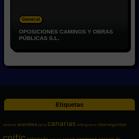
General
OPOSICIONES CAMINOS Y OBRAS
PÚBLICAS S.L.
Etiquetas
canarias
asamblea
ciberseguridad
android
beca
ciberguerra
coitic
colegiado
congreso