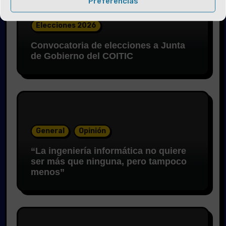
Preferencias
Elecciones 2026
Convocatoria de elecciones a Junta
de Gobierno del COITIC
General
Opinión
“La ingeniería informática no quiere
ser más que ninguna, pero tampoco
menos”