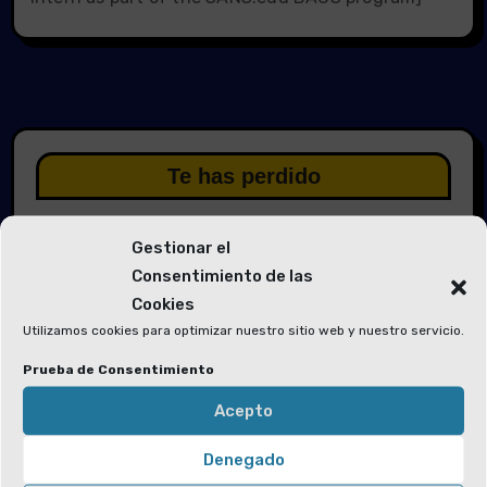
Te has perdido
Gestionar el
Consentimiento de las
Cookies
Elecciones 2026
Utilizamos cookies para optimizar nuestro sitio web y nuestro servicio.
Prueba de Consentimiento
Solicitud de voluntarios para las
Mesas Electorales y la Junta Electoral
Acepto
Denegado