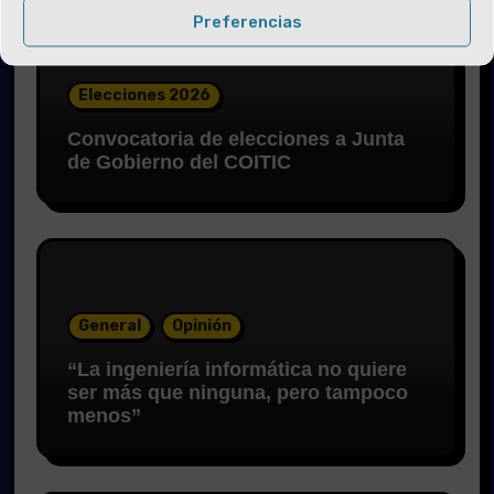
Preferencias
Elecciones 2026
Convocatoria de elecciones a Junta
de Gobierno del COITIC
General
Opinión
“La ingeniería informática no quiere
ser más que ninguna, pero tampoco
menos”