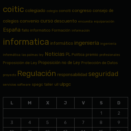
coitic
colegiado
congreso
consejo de
conciti
colegio
curso
convenio
descuento
colegios
encuesta
equiparación
España
fallo informático
Formación
información
informatica
ingeniería
informático
ingeniería
Noticias
PL
Política
premio
informática
las palmas
ley
profesionales
Proposición no de Ley
Proposición de Ley
Protección de Datos
Regulación
seguridad
responsabilidad
proyecto
ulpgc
spegc
taller
ull
servicios
software
L
M
X
J
V
S
D
1
2
3
4
5
6
7
8
9