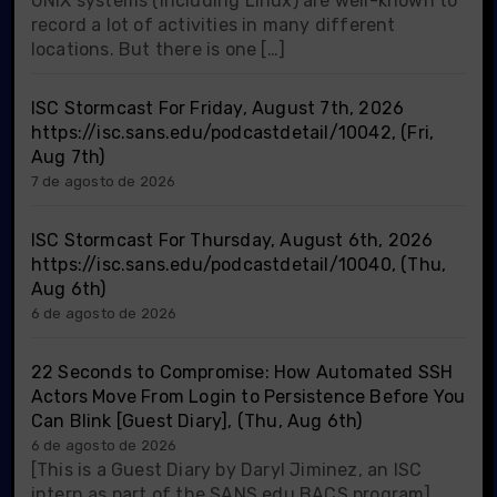
UNIX systems (including Linux) are well-known to
record a lot of activities in many different
locations. But there is one […]
ISC Stormcast For Friday, August 7th, 2026
https://isc.sans.edu/podcastdetail/10042, (Fri,
Aug 7th)
7 de agosto de 2026
ISC Stormcast For Thursday, August 6th, 2026
https://isc.sans.edu/podcastdetail/10040, (Thu,
Aug 6th)
6 de agosto de 2026
22 Seconds to Compromise: How Automated SSH
Actors Move From Login to Persistence Before You
Can Blink [Guest Diary], (Thu, Aug 6th)
6 de agosto de 2026
[This is a Guest Diary by Daryl Jiminez, an ISC
intern as part of the SANS.edu BACS program]