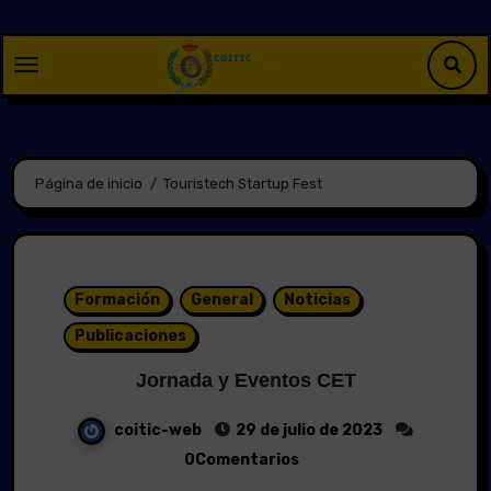
Saltar
al
contenido
Página de inicio
Touristech Startup Fest
Formación
General
Noticias
Publicaciones
Jornada y Eventos CET
coitic-web
29 de julio de 2023
0Comentarios