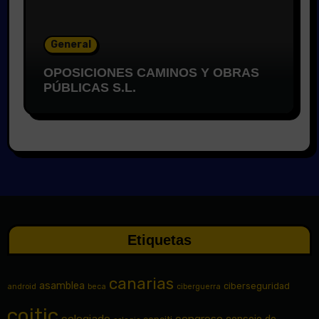
General
OPOSICIONES CAMINOS Y OBRAS
PÚBLICAS S.L.
Etiquetas
canarias
asamblea
ciberseguridad
android
beca
ciberguerra
coitic
colegiado
congreso