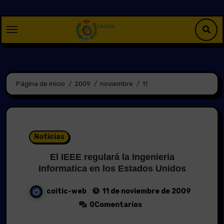
Saltar
al
contenido
Página de inicio
2009
noviembre
11
Noticias
El IEEE regulará la Ingenieria
Informatica en los Estados Unidos
coitic-web
11 de noviembre de 2009
0Comentarios