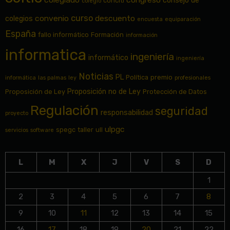
consejo de
conciti
colegio
curso
convenio
descuento
colegios
encuesta
equiparación
España
fallo informático
Formación
información
informatica
ingeniería
informático
ingeniería
Noticias
PL
Política
premio
informática
las palmas
ley
profesionales
Proposición no de Ley
Proposición de Ley
Protección de Datos
Regulación
seguridad
responsabilidad
proyecto
ulpgc
spegc
taller
ull
servicios
software
L
M
X
J
V
S
D
1
2
3
4
5
6
7
8
9
10
11
12
13
14
15
16
17
18
19
20
21
22