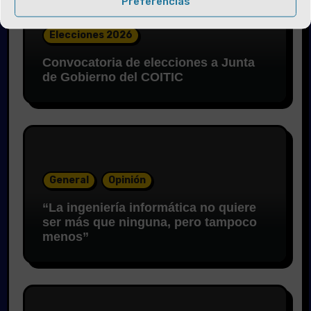
Preferencias
Elecciones 2026
Convocatoria de elecciones a Junta
de Gobierno del COITIC
General
Opinión
“La ingeniería informática no quiere
ser más que ninguna, pero tampoco
menos”