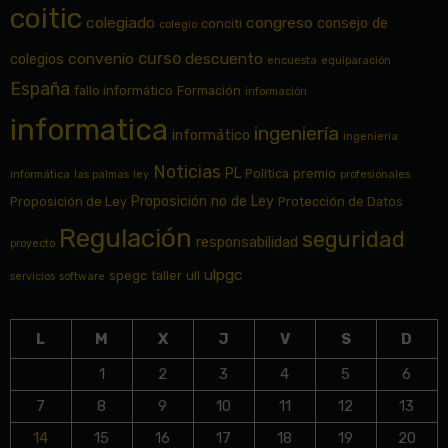
coitic
colegiado
congreso
consejo de
conciti
colegio
curso
convenio
descuento
colegios
encuesta
equiparación
España
fallo informático
Formación
información
informatica
ingeniería
informático
ingeniería
Noticias
PL
Política
premio
informática
las palmas
ley
profesionales
Proposición no de Ley
Proposición de Ley
Protección de Datos
Regulación
seguridad
responsabilidad
proyecto
ulpgc
spegc
taller
ull
servicios
software
L
M
X
J
V
S
D
1
2
3
4
5
6
7
8
9
10
11
12
13
14
15
16
17
18
19
20