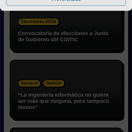
Elecciones 2026
Convocatoria de elecciones a Junta
de Gobierno del COITIC
General
Opinión
“La ingeniería informática no quiere
ser más que ninguna, pero tampoco
menos”