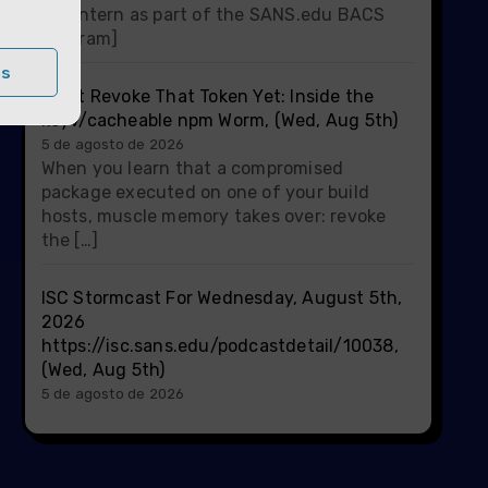
ISC intern as part of the SANS.edu BACS
program]
as
Don't Revoke That Token Yet: Inside the
keyv/cacheable npm Worm, (Wed, Aug 5th)
5 de agosto de 2026
When you learn that a compromised
package executed on one of your build
hosts, muscle memory takes over: revoke
the […]
ISC Stormcast For Wednesday, August 5th,
2026
https://isc.sans.edu/podcastdetail/10038,
(Wed, Aug 5th)
5 de agosto de 2026