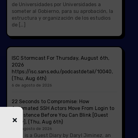
de Universidades por Universidades a
someter al Gobierno, para su aprobación, la
estructura y organización de los estudios
de […]
ISC Stormcast For Thursday, August 6th,
2026
https://isc.sans.edu/podcastdetail/10040,
(Thu, Aug 6th)
6 de agosto de 2026
22 Seconds to Compromise: How
Automated SSH Actors Move From Login to
Persistence Before You Can Blink [Guest
Diary], (Thu, Aug 6th)
6 de agosto de 2026
[This is a Guest Diary by Daryl Jiminez, an