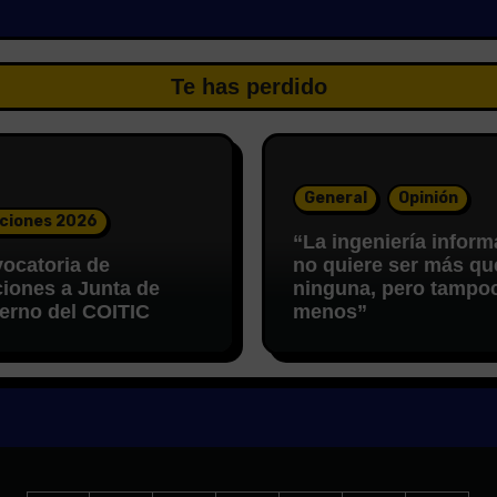
Te has perdido
General
Opinión
ciones 2026
“La ingeniería inform
ocatoria de
no quiere ser más qu
ciones a Junta de
ninguna, pero tampo
erno del COITIC
menos”