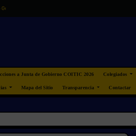
no del COITIC
“La ingeniería informática no quiere ser m
ecciones a Junta de Gobierno COITIC 2026
Colegiados
cias
Mapa del Sitio
Transparencia
Contactar