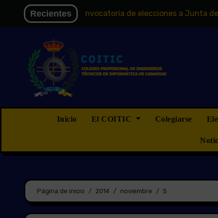
Saltar
 Electoral
Recientes
Convocatoria de elecciones a Junta de Gobier
al
contenido
Inicio
El COITIC
Colegiarse
El
Noti
Página de inicio
2014
noviembre
5