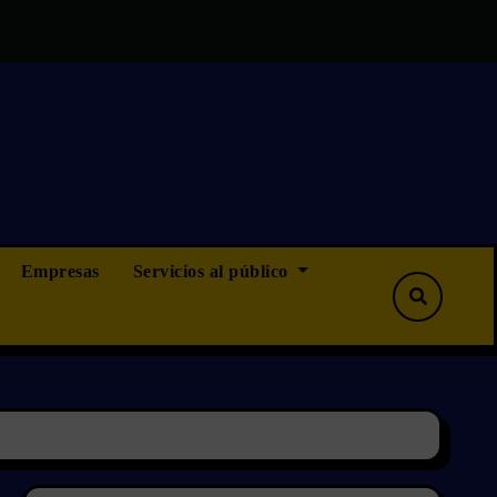
ás que ninguna, pero tampoco menos”
OPOSICIONES CAMIN
Empresas
Servicios al público