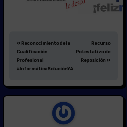
Navegación
Reconocimiento de la
Recurso
de
Cualificación
Potestativo de
entradas
Profesional
Reposición
#InformáticaSoluciónYA