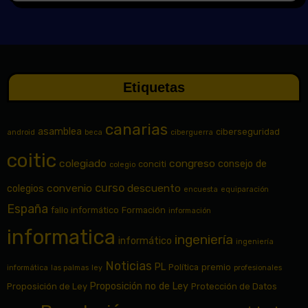
Etiquetas
canarias
asamblea
ciberseguridad
android
beca
ciberguerra
coitic
colegiado
congreso
consejo de
conciti
colegio
curso
convenio
descuento
colegios
encuesta
equiparación
España
fallo informático
Formación
información
informatica
ingeniería
informático
ingeniería
Noticias
PL
Política
premio
informática
las palmas
ley
profesionales
Proposición no de Ley
Proposición de Ley
Protección de Datos