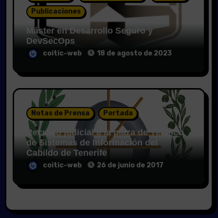
Publicaciones
Máster en Desarrollo Seguro y
DevSecOps
coitic-web
18 de agosto de 2023
Notas de Prensa
Portada
Recurso judicial a la plaza de Técnico
de Sistemas de Información del
Cabildo de Tenerife
coitic-web
26 de junio de 2017