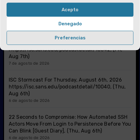
Gobierno, para su aprobación, la estructura y
organización de los estudios de […]
Acepto
Denegado
Preferencias
ISC Stormcast For Friday, August 7th, 2026
https://isc.sans.edu/podcastdetail/10042, (Fri,
Aug 7th)
7 de agosto de 2026
ISC Stormcast For Thursday, August 6th, 2026
https://isc.sans.edu/podcastdetail/10040, (Thu,
Aug 6th)
6 de agosto de 2026
22 Seconds to Compromise: How Automated SSH
Actors Move From Login to Persistence Before You
Can Blink [Guest Diary], (Thu, Aug 6th)
6 de agosto de 2026