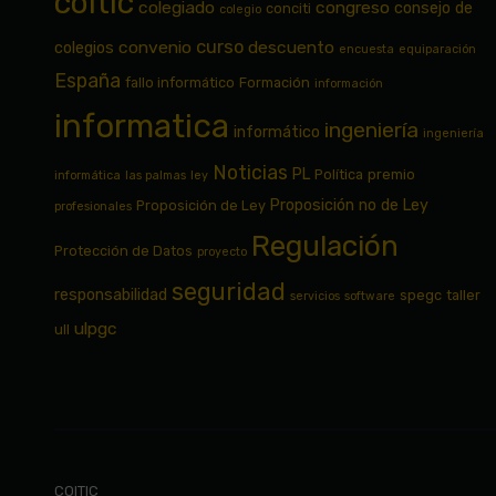
coitic
colegiado
congreso
consejo de
conciti
colegio
curso
convenio
descuento
colegios
encuesta
equiparación
España
fallo informático
Formación
información
informatica
ingeniería
informático
ingeniería
Noticias
PL
Política
premio
informática
las palmas
ley
Proposición no de Ley
Proposición de Ley
profesionales
Regulación
Protección de Datos
proyecto
seguridad
responsabilidad
spegc
taller
servicios
software
ulpgc
ull
COITIC