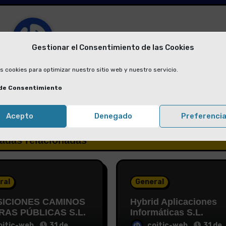
Gestionar el Consentimiento de las Cookies
s cookies para optimizar nuestro sitio web y nuestro servicio.
or
coitic-web
de Consentimiento
Acepto
Denegado
Preferenci
adas relacionadas
ral
General
ICIONES CAMINOS
Hybrid Aplicaciones
RAS PÚBLICAS S.L.
Informáticas S.L.
oitic-web
31 de
coitic-web
31 de