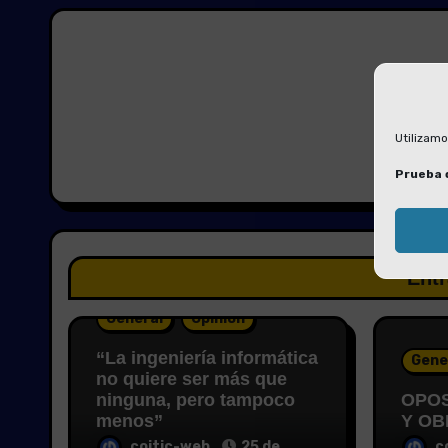
Utilizamo
P
Prueba 
Entr
General
Opinión
“La ingeniería informática
Gene
no quiere ser más que
ninguna, pero tampoco
OPOS
menos”
Y OB
coitic-web
25 de
c