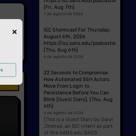
https://isc.sans.edu/podcastdetail/10
(Fri, Aug 7th)
7 de agosto de 2026
ISC Stormcast For Thursday,
August 6th, 2026
https://isc.sans.edu/podcastdetail/10
(Thu, Aug 6th)
6 de agosto de 2026
as
22 Seconds to Compromise:
How Automated SSH Actors
Move From Login to
Persistence Before You Can
Blink [Guest Diary], (Thu, Aug
6th)
6 de agosto de 2026
[This is a Guest Diary by Daryl
Jiminez, an ISC intern as part
of the SANS.edu BACS