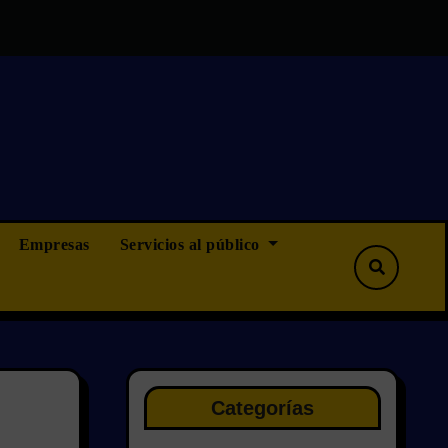
que ninguna, pero tampoco menos”
OPOSICIONES CAMINOS
Empresas
Servicios al público
Categorías