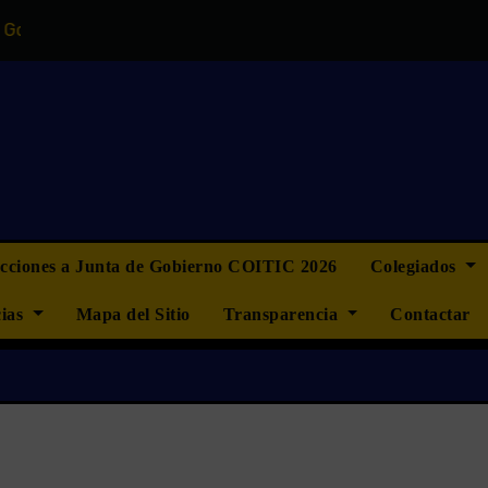
el COITIC
“La ingeniería informática no quiere ser más 
ecciones a Junta de Gobierno COITIC 2026
Colegiados
cias
Mapa del Sitio
Transparencia
Contactar