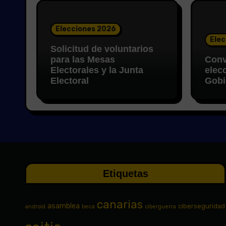
Elecciones 2026
Elec
Solicitud de voluntarios
para las Mesas
Conv
Electorales y la Junta
elec
Electoral
Gobi
Etiquetas
canarias
asamblea
ciberseguridad
android
beca
ciberguerra