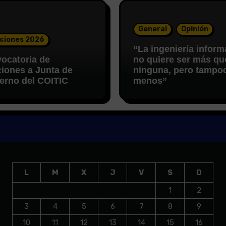
General
Opinión
ciones 2026
“La ingeniería inform
ocatoria de
no quiere ser más qu
ciones a Junta de
ninguna, pero tampo
erno del COITIC
menos”
L
M
X
J
V
S
D
1
2
3
4
5
6
7
8
9
10
11
12
13
14
15
16