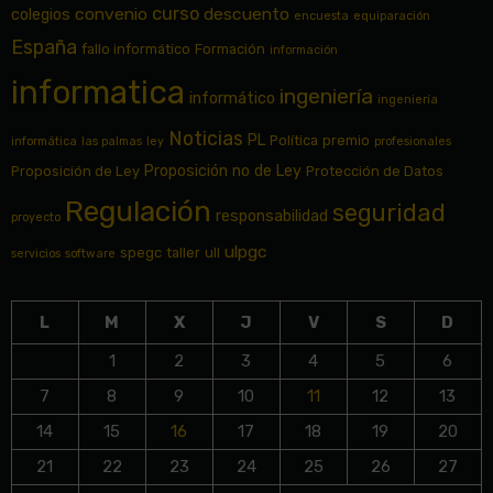
curso
convenio
descuento
colegios
encuesta
equiparación
España
fallo informático
Formación
información
informatica
ingeniería
informático
ingeniería
Noticias
PL
Política
premio
informática
las palmas
ley
profesionales
Proposición no de Ley
Proposición de Ley
Protección de Datos
Regulación
seguridad
responsabilidad
proyecto
ulpgc
spegc
taller
ull
servicios
software
L
M
X
J
V
S
D
1
2
3
4
5
6
7
8
9
10
11
12
13
14
15
16
17
18
19
20
21
22
23
24
25
26
27