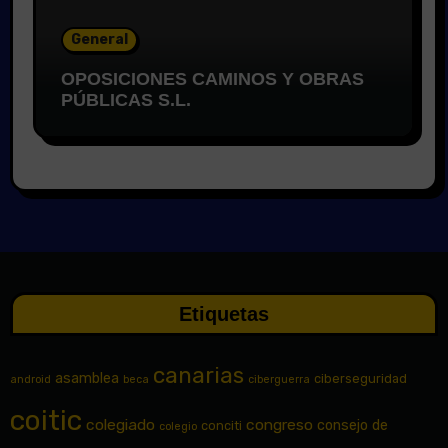
General
OPOSICIONES CAMINOS Y OBRAS
PÚBLICAS S.L.
Etiquetas
canarias
asamblea
ciberseguridad
android
beca
ciberguerra
coitic
colegiado
congreso
consejo de
conciti
colegio