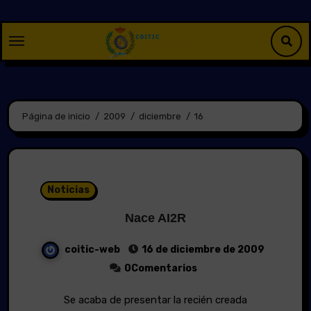
Saltar
al
contenido
Página de inicio
2009
diciembre
16
Noticias
Nace AI2R
coitic-web
16 de diciembre de 2009
0Comentarios
Se acaba de presentar la recién creada