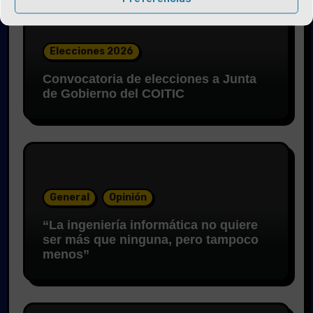
Elecciones 2026
Convocatoria de elecciones a Junta
de Gobierno del COITIC
General
Opinión
“La ingeniería informática no quiere
ser más que ninguna, pero tampoco
menos”