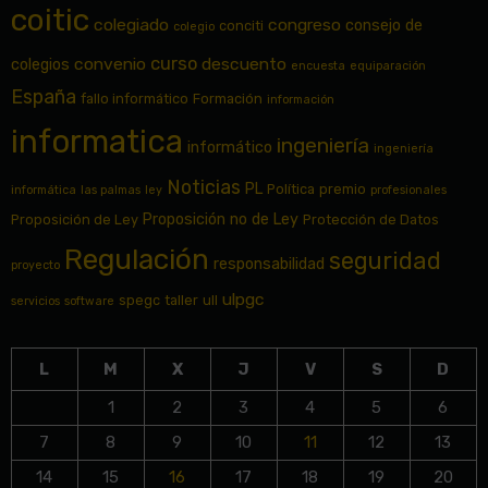
coitic
colegiado
congreso
consejo de
conciti
colegio
curso
convenio
descuento
colegios
encuesta
equiparación
España
fallo informático
Formación
información
informatica
ingeniería
informático
ingeniería
Noticias
PL
Política
premio
informática
las palmas
ley
profesionales
Proposición no de Ley
Proposición de Ley
Protección de Datos
Regulación
seguridad
responsabilidad
proyecto
ulpgc
spegc
taller
ull
servicios
software
L
M
X
J
V
S
D
1
2
3
4
5
6
7
8
9
10
11
12
13
14
15
16
17
18
19
20