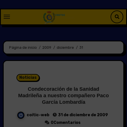
Saltar
al
contenido
Página de inicio
2009
diciembre
31
Noticias
Condecoración de la Sanidad
Madrileña a nuestro compañero Paco
García Lombardía
coitic-web
31 de diciembre de 2009
0Comentarios