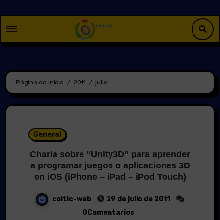
Saltar
al
contenido
Página de inicio
2011
julio
General
Charla sobre “Unity3D” para aprender
a programar juegos o aplicaciones 3D
en iOS (iPhone – iPad – iPod Touch)
coitic-web
29 de julio de 2011
0Comentarios