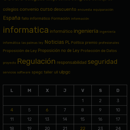
curso
convenio
descuento
colegios
encuesta
equiparación
España
fallo informático
Formación
información
informatica
ingeniería
informático
ingeniería
Noticias
PL
Política
premio
informática
las palmas
ley
profesionales
Proposición no de Ley
Proposición de Ley
Protección de Datos
Regulación
seguridad
responsabilidad
proyecto
ulpgc
spegc
taller
ull
servicios
software
L
M
X
J
V
S
D
1
2
3
4
5
6
7
8
9
10
11
12
13
14
15
16
17
18
19
20
21
22
23
24