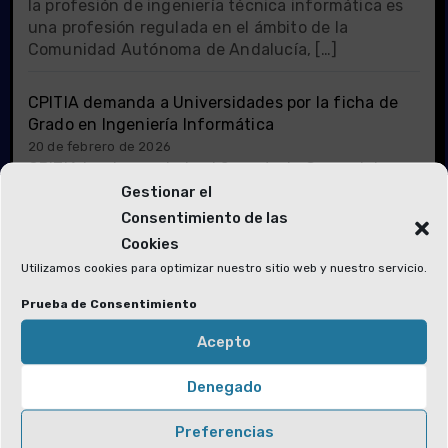
la profesión de ingeniería técnica informática es
una profesión regulada en el ámbito de la
Comunidad Autónoma de Andalucía, […]
CPITIA demanda a Universidades por la ficha de
Grado en Ingeniería Informática
20 de febrero de 2026
CPITIA ha demandado al Secretario General de
Universidades por Universidades a someter al
Gestionar el
Gobierno, para su aprobación, la estructura y
Consentimiento de las
organización de los estudios de […]
Cookies
Utilizamos cookies para optimizar nuestro sitio web y nuestro servicio.
Prueba de Consentimiento
Acepto
Linux Shell Forensic: Let?s Dive Into Atuin!, (Fri,
Aug 7th)
Denegado
7 de agosto de 2026
UNIX systems (including Linux) are well-known to
record a lot of activities in many different
Preferencias