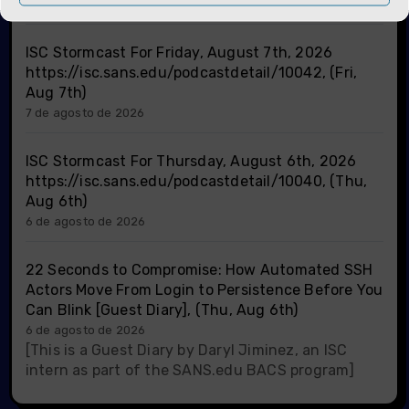
locations. But there is one […]
ISC Stormcast For Friday, August 7th, 2026
https://isc.sans.edu/podcastdetail/10042, (Fri,
Aug 7th)
7 de agosto de 2026
ISC Stormcast For Thursday, August 6th, 2026
https://isc.sans.edu/podcastdetail/10040, (Thu,
Aug 6th)
6 de agosto de 2026
22 Seconds to Compromise: How Automated SSH
Actors Move From Login to Persistence Before You
Can Blink [Guest Diary], (Thu, Aug 6th)
6 de agosto de 2026
[This is a Guest Diary by Daryl Jiminez, an ISC
intern as part of the SANS.edu BACS program]