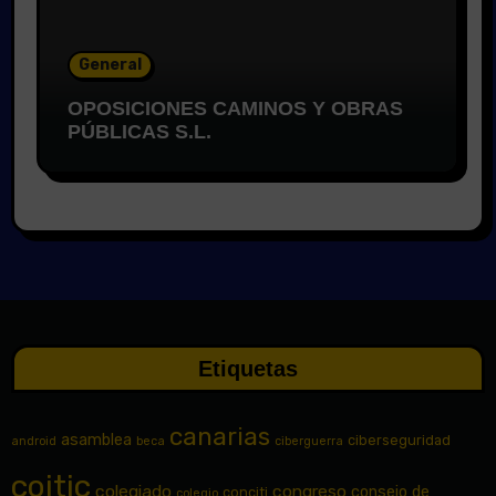
General
OPOSICIONES CAMINOS Y OBRAS
PÚBLICAS S.L.
Etiquetas
canarias
asamblea
ciberseguridad
android
beca
ciberguerra
coitic
colegiado
congreso
consejo de
conciti
colegio