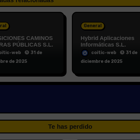
adas relacionadas
ral
General
ICIONES CAMINOS
Hybrid Aplicaciones
RAS PÚBLICAS S.L.
Informáticas S.L.
oitic-web
31 de
coitic-web
31 de
mbre de 2025
diciembre de 2025
Te has perdido