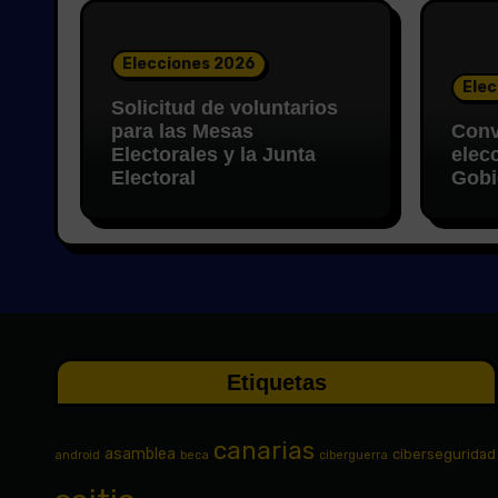
Elecciones 2026
Elec
Solicitud de voluntarios
para las Mesas
Conv
Electorales y la Junta
elec
Electoral
Gobi
Etiquetas
canarias
asamblea
ciberseguridad
android
beca
ciberguerra