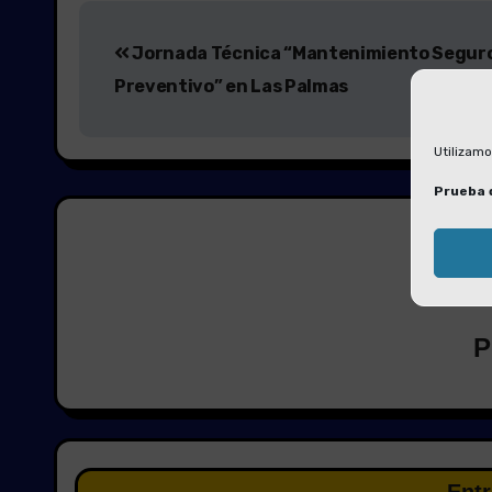
Navegación
Jornada Técnica “Mantenimiento Seguro
de
Preventivo” en Las Palmas
entradas
Utilizamo
Prueba 
P