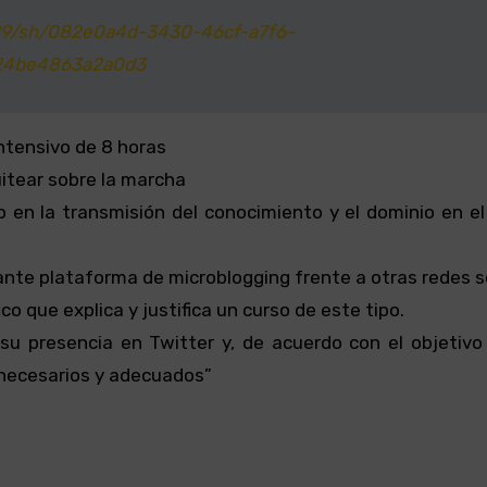
29/sh/082e0a4d-3430-46cf-a7f6-
924be4863a2a0d3
intensivo de 8 horas
itear sobre la marcha
 en la transmisión del conocimiento y el dominio en e
nte plataforma de microblogging frente a otras redes s
o que explica y justifica un curso de este tipo.
u presencia en Twitter y, de acuerdo con el objetivo
s necesarios y adecuados”