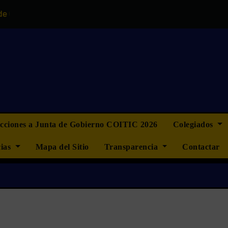
no del COITIC
“La ingeniería informática no quiere ser 
ecciones a Junta de Gobierno COITIC 2026
Colegiados
cias
Mapa del Sitio
Transparencia
Contactar