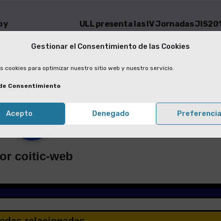
 y
ULL presenta las IV Jornadas JIS20
Gestionar el Consentimiento de las Cookies
s cookies para optimizar nuestro sitio web y nuestro servicio.
de Consentimiento
Acepto
Denegado
Preferenci
or
coitic-web