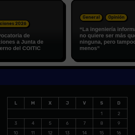
General
Opinión
ciones 2026
“La ingeniería inform
ocatoria de
no quiere ser más qu
ciones a Junta de
ninguna, pero tampo
erno del COITIC
menos”
L
M
X
J
V
S
D
1
2
3
4
5
6
7
8
9
10
11
12
13
14
15
16