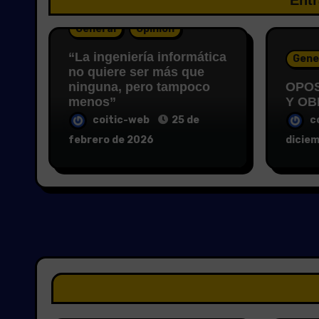
Entr
General
Opinión
“La ingeniería informática
Gene
no quiere ser más que
ninguna, pero tampoco
OPOS
menos”
Y OB
coitic-web
25 de
c
febrero de 2026
dicie