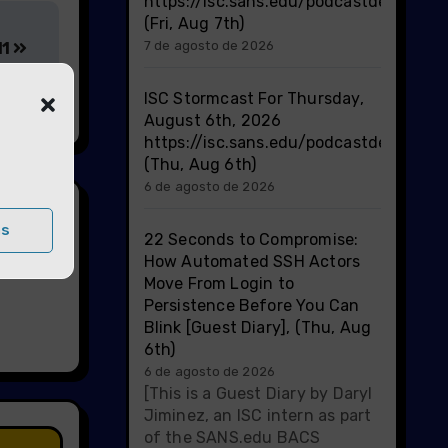
https://isc.sans.edu/podcastdetail/10
(Fri, Aug 7th)
7 de agosto de 2026
11
ISC Stormcast For Thursday,
August 6th, 2026
https://isc.sans.edu/podcastdetail/10
(Thu, Aug 6th)
6 de agosto de 2026
as
22 Seconds to Compromise:
How Automated SSH Actors
Move From Login to
Persistence Before You Can
Blink [Guest Diary], (Thu, Aug
6th)
6 de agosto de 2026
[This is a Guest Diary by Daryl
Jiminez, an ISC intern as part
of the SANS.edu BACS