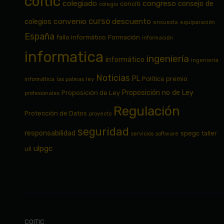
coitic
colegiado
congreso
consejo de
conciti
colegio
curso
convenio
descuento
colegios
encuesta
equiparación
España
fallo informático
Formación
información
informatica
ingeniería
informático
ingeniería
Noticias
PL
Política
premio
informática
las palmas
ley
Proposición no de Ley
Proposición de Ley
profesionales
Regulación
Protección de Datos
proyecto
seguridad
responsabilidad
spegc
taller
servicios
software
ulpgc
ull
COITIC