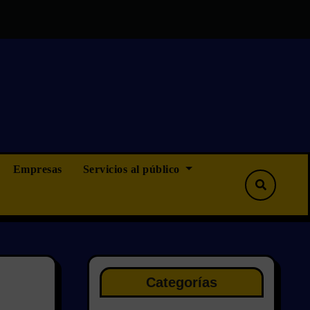
más que ninguna, pero tampoco menos”
OPOSICIONES CAMI
Empresas
Servicios al público
Categorías