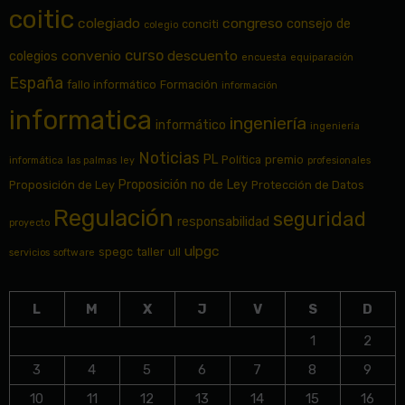
coitic
colegiado
congreso
consejo de
conciti
colegio
curso
convenio
descuento
colegios
encuesta
equiparación
España
fallo informático
Formación
información
informatica
ingeniería
informático
ingeniería
Noticias
PL
Política
premio
informática
las palmas
ley
profesionales
Proposición no de Ley
Proposición de Ley
Protección de Datos
Regulación
seguridad
responsabilidad
proyecto
ulpgc
spegc
taller
ull
servicios
software
L
M
X
J
V
S
D
1
2
3
4
5
6
7
8
9
10
11
12
13
14
15
16