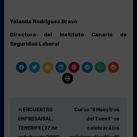
Yolanda Rodríguez Bravo
Directora del Instituto Canario de
Seguridad Laboral
Navegación
ENCUENTRO
Curso “II Maestros
de
EMPRESARIAL,
del Tweet” se
entradas
TENERIFE (27 de
celebrará los