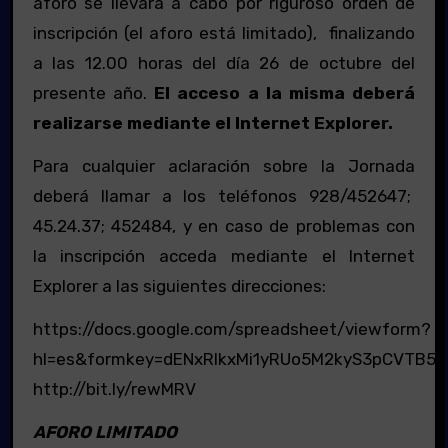
aforo se llevará a cabo por riguroso orden de
inscripción (el aforo está limitado), finalizando
a las 12.00 horas del día 26 de octubre del
presente año.
El acceso a la misma deberá
realizarse mediante el Internet Explorer.
Para cualquier aclaración sobre la Jornada
deberá llamar a los teléfonos 928/452647;
45.24.37; 452484, y en caso de problemas con
la inscripción acceda mediante el Internet
Explorer a las siguientes direcciones:
https://docs.google.com/spreadsheet/viewform?
hl=es&formkey=dENxRlkxMi1yRUo5M2kyS3pCVTB5c
http://bit.ly/rewMRV
AFORO LIMITADO