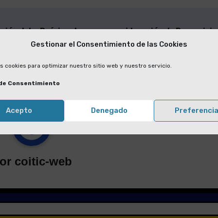
ción del
Próxima toma en consideración de Proposici
Gestionar el Consentimiento de las Cookies
de Ley en el Congreso de los Diputad
s cookies para optimizar nuestro sitio web y nuestro servicio.
de Consentimiento
Acepto
Denegado
Preferenci
or
coitic-web
ación
General
cias
Portada
icaciones
OITIC OTORGARÁ