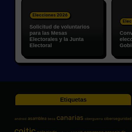
Elecciones 2026
Elec
Solicitud de voluntarios
para las Mesas
Conv
Electorales y la Junta
elec
Electoral
Gobi
Etiquetas
canarias
asamblea
ciberseguridad
android
beca
ciberguerra
coitic