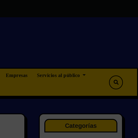
 que ninguna, pero tampoco menos”
OPOSICIONES CAMINOS
Empresas
Servicios al público
Categorías