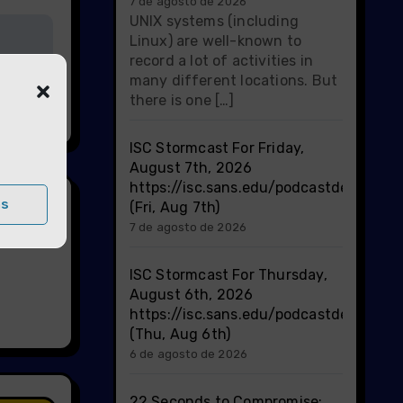
7 de agosto de 2026
UNIX systems (including
Linux) are well-known to
ones
record a lot of activities in
many different locations. But
os
there is one […]
ISC Stormcast For Friday,
August 7th, 2026
https://isc.sans.edu/podcastdetail/10
as
(Fri, Aug 7th)
7 de agosto de 2026
ISC Stormcast For Thursday,
August 6th, 2026
https://isc.sans.edu/podcastdetail/10
(Thu, Aug 6th)
6 de agosto de 2026
22 Seconds to Compromise: