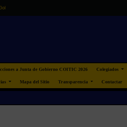
del COITIC
“La ingeniería informática no quiere ser más
ecciones a Junta de Gobierno COITIC 2026
Colegiados
cias
Mapa del Sitio
Transparencia
Contactar