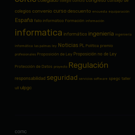
colegiado
congreso
consejo de
conciti
colegio
curso
convenio
descuento
colegios
encuesta
equiparación
España
fallo informático
Formación
información
informatica
ingeniería
informático
ingeniería
Noticias
PL
Política
premio
informática
las palmas
ley
Proposición no de Ley
Proposición de Ley
profesionales
Regulación
Protección de Datos
proyecto
seguridad
responsabilidad
spegc
taller
servicios
software
ulpgc
ull
COITIC