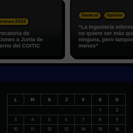
General
Opinión
ciones 2026
“La ingeniería inform
ocatoria de
no quiere ser más qu
ciones a Junta de
ninguna, pero tampo
erno del COITIC
menos”
L
M
X
J
V
S
D
1
2
3
4
5
6
7
8
9
10
11
12
13
14
15
16