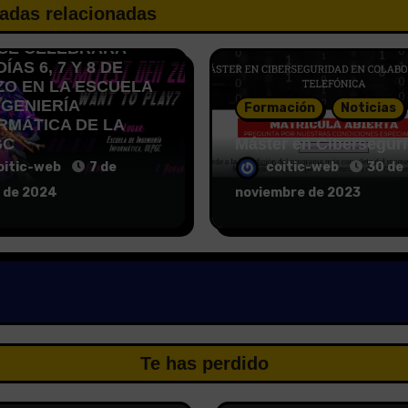
PREMIOS EN EL
adas relacionadas
 FEST DEII 2024,
SE CELEBRARÁ
ÍAS 6, 7 Y 8 DE
O EN LA ESCUELA
NGENIERÍA
Formación
Noticias
RMÁTICA DE LA
GC
Máster en Cibersegur
oitic-web
7 de
coitic-web
30 de
 de 2024
noviembre de 2023
Te has perdido